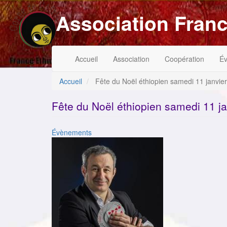
Aller
Association Franc
au
contenu
principal
Navigation
Menu
Accueil
Association
Coopération
É
principale
du
compte
de
Accueil
Fête du Noël éthiopien samedi 11 janvie
l'utilisateur
Fête du Noël éthiopien samedi 11 j
Catégorie
Évènements