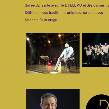
Soirée dansante avec , le DJ ELEMO et des danses tra
Défilé de mode traditionnel artistique, ce sera avec
Madame Balin Aragu