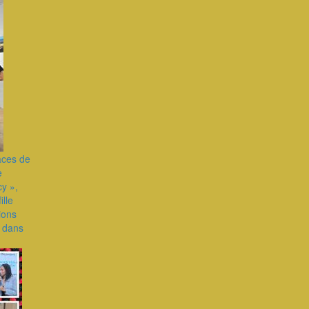
races de
e
cy »,
lle
ions
e dans