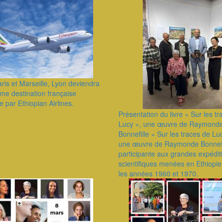
ris et Marseille, Lyon deviendra
ième destination française
e par Ethiopian Airlines.
Présentation du livre « Sur les t
Lucy », une œuvre de Raymond
Bonnefille ​« Sur les traces de Lu
une œuvre de Raymonde Bonnefi
participante aux grandes expédit
scientifiques menées en Ethiopi
les années 1960 et 1970.