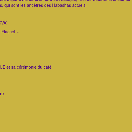
ns, qui sont les ancêtres des Habashas actuels.
CVA)
 Flachet »
E et sa cérémonie du café
ire