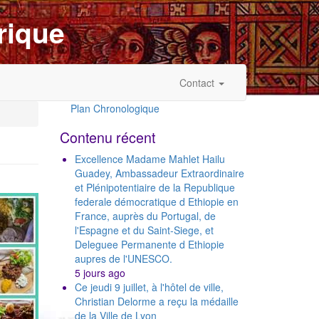
rique
Contact
Plan Chronologique
Outils
Contenu récent
Excellence Madame Mahlet Hailu
Guadey, Ambassadeur Extraordinaire
et Plénipotentiaire de la Republique
federale démocratique d Ethiopie en
France, auprès du Portugal, de
l'Espagne et du Saint-Siege, et
Deleguee Permanente d Ethiopie
aupres de l'UNESCO.
5 jours ago
Ce jeudi 9 juillet, à l'hôtel de ville,
Christian Delorme a reçu la médaille
de la Ville de Lyon