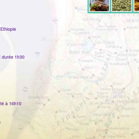
 Ethiopie
7€ durée 1h30
ité à 16h10
5