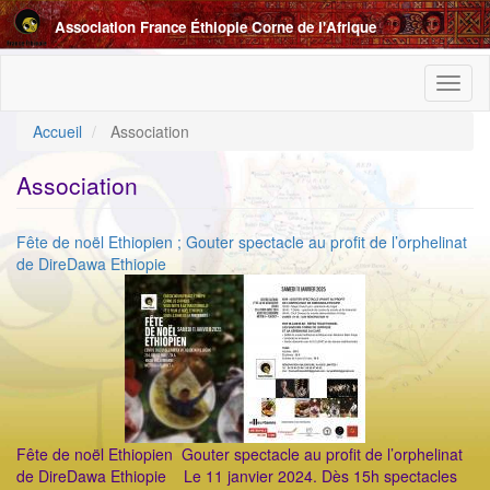
Aller
Association France Éthiopie Corne de l'Afrique
au
contenu
principal
Toggl
naviga
Accueil
Association
Association
Fête de noël Ethiopien ; Gouter spectacle au profit de l’orphelinat
de DireDawa Ethiopie
Fête de noël Ethiopien Gouter spectacle au profit de l’orphelinat
de DireDawa Ethiopie Le 11 janvier 2024. Dès 15h spectacles