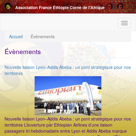
Aller
Association France Éthiopie Corne de l'Afrique
au
contenu
principal
Toggl
naviga
Accueil
Évènements
Évènements
Nouvelle liaison Lyon–Addis Abeba : un pont stratégique pour nos
territoires
Nouvelle liaison Lyon–Addis Abeba : un pont stratégique pour nos
territoires L’ouverture par Ethiopian Airlines d’une liaison
passagers tri-hebdomadaire entre Lyon et Addis Abeba marque