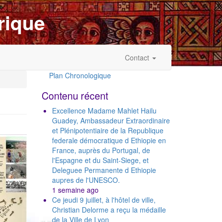
rique
Contact
Plan Chronologique
Outils
Contenu récent
Excellence Madame Mahlet Hailu
Guadey, Ambassadeur Extraordinaire
et Plénipotentiaire de la Republique
federale démocratique d Ethiopie en
France, auprès du Portugal, de
l'Espagne et du Saint-Siege, et
Deleguee Permanente d Ethiopie
aupres de l'UNESCO.
1 semaine ago
Ce jeudi 9 juillet, à l'hôtel de ville,
Christian Delorme a reçu la médaille
de la Ville de Lyon