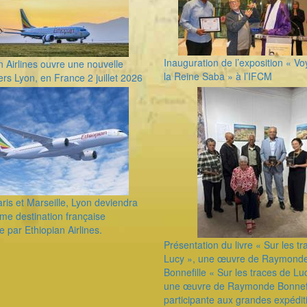
Inauguration de l’exposition « V
n Airlines ouvre une nouvelle
la Reine Saba » à l’IFCM
vers Lyon, en France 2 juillet 2026
ris et Marseille, Lyon deviendra
ième destination française
e par Ethiopian Airlines.
Présentation du livre « Sur les t
Lucy », une œuvre de Raymond
Bonnefille ​« Sur les traces de Lu
une œuvre de Raymonde Bonnefi
participante aux grandes expédit