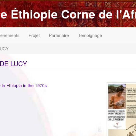
e Éthiopie Corne de l'Af
vènements
Projet
Partenaire
Témoignage
LUCY
DE LUCY
ImageenAvant
n Ethiopia in the 1970s