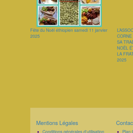
Fête du Noël éthiopien samedi 11 janvier
L’ASSO
2025
CORNE 
SA TRA
NOËL É
LA FRA
2025
Pagination
Mentions Légales
Contac
Corps
Corps
Conditions générales d'utilisation
Plan 