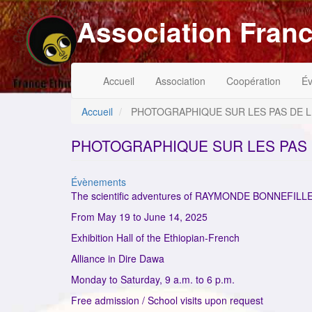
Aller
Association Franc
au
contenu
principal
Navigation
Menu
Accueil
Association
Coopération
É
principale
du
compte
de
Accueil
PHOTOGRAPHIQUE SUR LES PAS DE 
l'utilisateur
PHOTOGRAPHIQUE SUR LES PAS 
Catégorie
Évènements
The scientific adventures of RAYMONDE BONNEFILLE i
From May 19 to June 14, 2025
Exhibition Hall of the Ethiopian-French
Alliance in Dire Dawa
Monday to Saturday, 9 a.m. to 6 p.m.
Free admission / School visits upon request