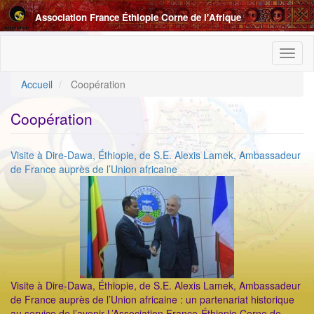
Aller
Association France Éthiopie Corne de l'Afrique
au
contenu
principal
Toggl
naviga
Accueil
Coopération
Coopération
Visite à Dire-Dawa, Éthiopie, de S.E. Alexis Lamek, Ambassadeur
de France auprès de l’Union africaine
Visite à Dire-Dawa, Éthiopie, de S.E. Alexis Lamek, Ambassadeur
de France auprès de l’Union africaine : un partenariat historique
au service de l’avenir L’Association France-Éthiopie Corne de