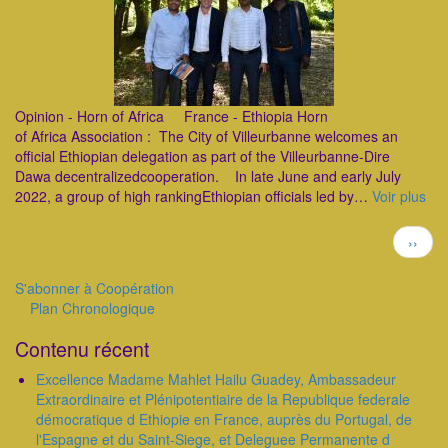
Opinion - Horn of Africa France - Ethiopia Horn
of Africa Association : The City of Villeurbanne welcomes an
official Ethiopian delegation as part of the Villeurbanne-Dire
Dawa decentralizedcooperation. In late June and early July
2022, a group of high rankingEthiopian officials led by…
Voir plus
Pagination
Page
››
suivan
S'abonner à Coopération
Plan Chronologique
Outils
Contenu récent
Excellence Madame Mahlet Hailu Guadey, Ambassadeur
Extraordinaire et Plénipotentiaire de la Republique federale
démocratique d Ethiopie en France, auprès du Portugal, de
l'Espagne et du Saint-Siege, et Deleguee Permanente d