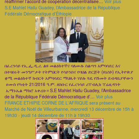
réaffirmer l’accord de coopération décentralisée…
Voir plus
S.E Mahlet Hailu Guadey, l’Ambassadrice de la République
Fédérale Démocratique d’Éthiopie
በፈረንሳይ የኢ.ፌ.ዲ.ሪ. ልዩ መልዕክተኛና ባለሙሉ ስልጣን አምባሳደር እና
በተባበሩት መንግሥታት የትምህርት የሳይንስና የባህል ድርጅት (ዩኔስኮ) የኢትዮጵያ
ቋሚ መልዕክተኛ ክብርት አምባሳደር ማህሌት ሃይሉ ጓዴ የሹመት ደብዳቤያቸውን
ሀሙስ የካቲት 21/2016 ዓ.ም. ለክቡር የፈረንሳይ ሪፐብሊክ ፕሬዚዳንት
ኤማኑኤል ማክሮ አቀረቡ። S.E Mahlet Hailu Guadey, l’Ambassadrice
de la République Fédérale Démocratique d’…
Voir plus
FRANCE ETHIPIE CORNE DE L'AFRIQUE sera présent au
Marché de Noël de Villeurbanne, mercredi 13 décembre de 15h à
19h30 - jeudi 14 décembre de 11h à 19h30