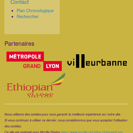
Contact
Corps
Plan Chronologique
Rechercher
Partenaires
Corps
.
.
Corps
Nous utilisons des cookies pour vous garantir la meilleure expérience sur notre site.
Si vous continuez à utiliser ce dernier, nous considérerons que vous acceptez l'utilisation
des cookies.
Ce site est optimisé pour Mozilla Firefox
https://www.mozilla.org
https://framasoft.org