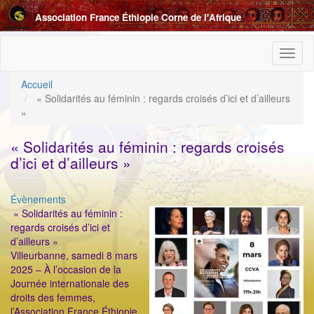
Aller
Association France Éthiopie Corne de l'Afrique
au
contenu
principal
Toggl
naviga
Accueil
« Solidarités au féminin : regards croisés d’ici et d’ailleurs
»
« Solidarités au féminin : regards croisés
d’ici et d’ailleurs »
Catégorie
Évènements
ImageenAvant
« Solidarités au féminin :
regards croisés d’ici et
d’ailleurs »
Villeurbanne, samedi 8 mars
2025 – À l’occasion de la
Journée internationale des
droits des femmes,
l’Association France Éthiopie