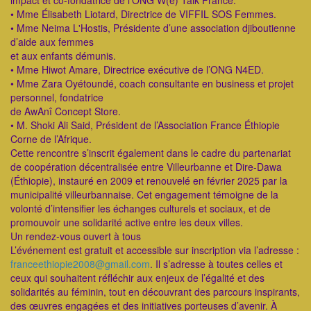
impact et co-fondatrice de l’ONG W(e) Talk France.
• Mme Élisabeth Liotard, Directrice de VIFFIL SOS Femmes.
• Mme Neima L'Hostis, Présidente d’une association djiboutienne
d’aide aux femmes
et aux enfants démunis.
• Mme Hiwot Amare, Directrice exécutive de l’ONG N4ED.
• Mme Zara Oyétoundé, coach consultante en business et projet
personnel, fondatrice
de AwAnî Concept Store.
• M. Shoki Ali Said, Président de l’Association France Éthiopie
Corne de l’Afrique.
Cette rencontre s’inscrit également dans le cadre du partenariat
de coopération décentralisée entre Villeurbanne et Dire-Dawa
(Éthiopie), instauré en 2009 et renouvelé en février 2025 par la
municipalité villeurbannaise. Cet engagement témoigne de la
volonté d’intensifier les échanges culturels et sociaux, et de
promouvoir une solidarité active entre les deux villes.
Un rendez-vous ouvert à tous
L’événement est gratuit et accessible sur inscription via l’adresse :
franceethiopie2008@gmail.com
. Il s’adresse à toutes celles et
ceux qui souhaitent réfléchir aux enjeux de l’égalité et des
solidarités au féminin, tout en découvrant des parcours inspirants,
des œuvres engagées et des initiatives porteuses d’avenir. À