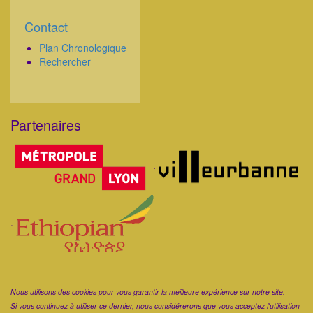
Contact
Corps
Plan Chronologique
Rechercher
Partenaires
Corps
.
.
Corps
Nous utilisons des cookies pour vous garantir la meilleure expérience sur notre site.
Si vous continuez à utiliser ce dernier, nous considérerons que vous acceptez l'utilisation