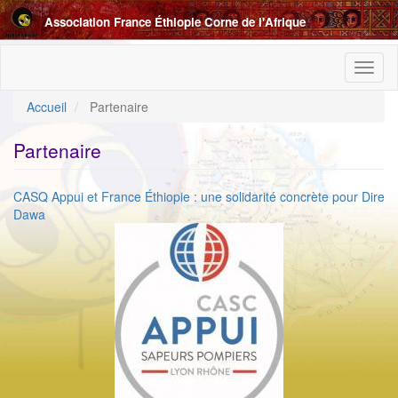
Aller
Association France Éthiopie Corne de l'Afrique
au
contenu
principal
Toggl
naviga
Accueil
Partenaire
Partenaire
CASQ Appui et France Éthiopie : une solidarité concrète pour Dire
Dawa