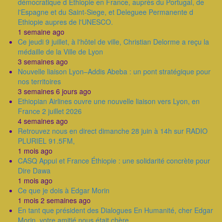
démocratique d Ethiopie en France, auprès du Portugal, de
l'Espagne et du Saint-Siege, et Deleguee Permanente d
Ethiopie aupres de l'UNESCO.
1 semaine ago
Ce jeudi 9 juillet, à l'hôtel de ville, Christian Delorme a reçu la
médaille de la Ville de Lyon
3 semaines ago
Nouvelle liaison Lyon–Addis Abeba : un pont stratégique pour
nos territoires
3 semaines 6 jours ago
Ethiopian Airlines ouvre une nouvelle liaison vers Lyon, en
France 2 juillet 2026
4 semaines ago
Retrouvez nous en direct dimanche 28 juin à 14h sur RADIO
PLURIEL 91.5FM,
1 mois ago
CASQ Appui et France Éthiopie : une solidarité concrète pour
Dire Dawa
1 mois ago
Ce que je dois à Edgar Morin
1 mois 2 semaines ago
En tant que président des Dialogues En Humanité, cher Edgar
Morin, votre amitié nous était chère.