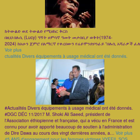
ከትውልድ ወደ ትውልድ የሚዘከር ቅርስ
በዚህ በሉሲ (Lucy) ግኝት ሀምሳኛ ዓመት መታሰቢያ ወቅት(1974-
2024) ከአሁን ጀምሮ በአማርኛ የቀረበውን የሬይሞንድቦንፊይ “በሉሲ አሻራዎች 
Voir plus
ctualités Divers équipements à usage médical ont été donnés.
#Actualités Divers équipements à usage médical ont été donnés.
#DGC DÉC 11/2017 M. Shoki Ali Saeed, président de
l'Association éthiopienne et française, qui a vécu en France et est
connu pour avoir apporté beaucoup de soutien à l'administration
de Dire Dawa au cours des vingt dernières années, a…
Voir plus
45 ANS d'engagement pour les femmes victimes VYFFIL SOS