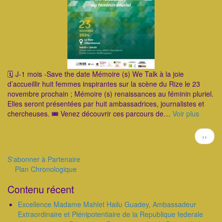
🗓 J-1 mois -Save the date Mémoire (s) We Talk à la joie
d’accueillir huit femmes inspirantes sur la scène du Rize le 23
novembre prochain ; Mémoire (s) renaissances au féminin pluriel.
Elles seront présentées par huit ambassadrices, journalistes et
chercheuses. 🎟 Venez découvrir ces parcours de…
Voir plus
Pagination
Page
››
suivan
S'abonner à Partenaire
Plan Chronologique
Outils
Contenu récent
Excellence Madame Mahlet Hailu Guadey, Ambassadeur
Extraordinaire et Plénipotentiaire de la Republique federale