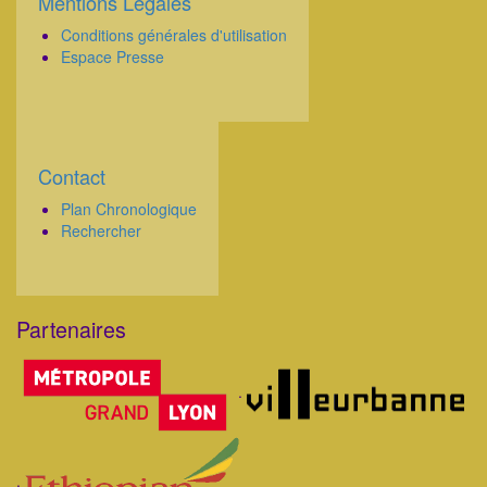
Mentions Légales
Corps
Conditions générales d'utilisation
Espace Presse
Contact
Corps
Plan Chronologique
Rechercher
Partenaires
Corps
.
.