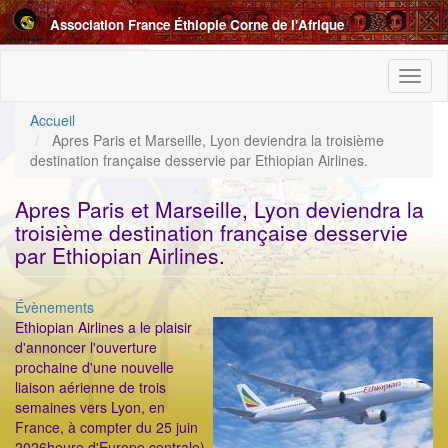
Aller
Association France Éthiopie Corne de l'Afrique
au
contenu
principal
Toggl
naviga
Accueil
Apres Paris et Marseille, Lyon deviendra la troisième
destination française desservie par Ethiopian Airlines.
Apres Paris et Marseille, Lyon deviendra la
troisième destination française desservie
par Ethiopian Airlines.
Catégorie
Évènements
ImageenAvant
Ethiopian Airlines a le plaisir
d'annoncer l'ouverture
prochaine d'une nouvelle
liaison aérienne de trois
semaines vers Lyon, en
France, à compter du 25 juin
2026heure d'Europe centrale).