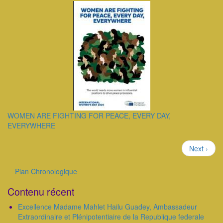
WOMEN ARE FIGHTING FOR PEACE, EVERY DAY,
EVERYWHERE
Pagination
Page
Next ›
suivante
Plan Chronologique
Outils
Contenu récent
Excellence Madame Mahlet Hailu Guadey, Ambassadeur
Extraordinaire et Plénipotentiaire de la Republique federale