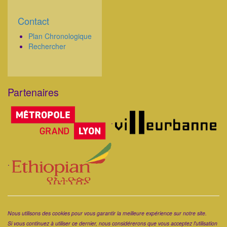
Contact
Corps
Plan Chronologique
Rechercher
Partenaires
Corps
.
.
Corps
Nous utilisons des cookies pour vous garantir la meilleure expérience sur notre site.
Si vous continuez à utiliser ce dernier, nous considérerons que vous acceptez l'utilisation