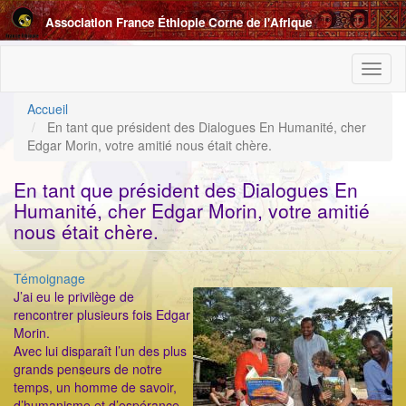
Aller
Association France Éthiopie Corne de l'Afrique
au
contenu
principal
Toggl
naviga
Accueil
En tant que président des Dialogues En Humanité, cher
Edgar Morin, votre amitié nous était chère.
En tant que président des Dialogues En
Humanité, cher Edgar Morin, votre amitié
nous était chère.
Catégorie
Témoignage
ImageenAvant
J’ai eu le privilège de
rencontrer plusieurs fois Edgar
Morin.
Avec lui disparaît l’un des plus
grands penseurs de notre
temps, un homme de savoir,
d’humanisme et d’espérance.