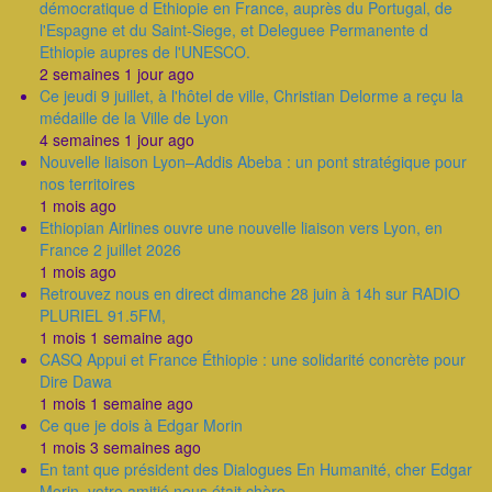
démocratique d Ethiopie en France, auprès du Portugal, de
l'Espagne et du Saint-Siege, et Deleguee Permanente d
Ethiopie aupres de l'UNESCO.
2 semaines 1 jour ago
Ce jeudi 9 juillet, à l'hôtel de ville, Christian Delorme a reçu la
médaille de la Ville de Lyon
4 semaines 1 jour ago
Nouvelle liaison Lyon–Addis Abeba : un pont stratégique pour
nos territoires
1 mois ago
Ethiopian Airlines ouvre une nouvelle liaison vers Lyon, en
France 2 juillet 2026
1 mois ago
Retrouvez nous en direct dimanche 28 juin à 14h sur RADIO
PLURIEL 91.5FM,
1 mois 1 semaine ago
CASQ Appui et France Éthiopie : une solidarité concrète pour
Dire Dawa
1 mois 1 semaine ago
Ce que je dois à Edgar Morin
1 mois 3 semaines ago
En tant que président des Dialogues En Humanité, cher Edgar
Morin, votre amitié nous était chère.