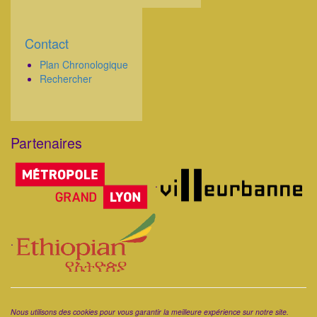
Contact
Corps
Plan Chronologique
Rechercher
Partenaires
Corps
.
.
Corps
Nous utilisons des cookies pour vous garantir la meilleure expérience sur notre site.