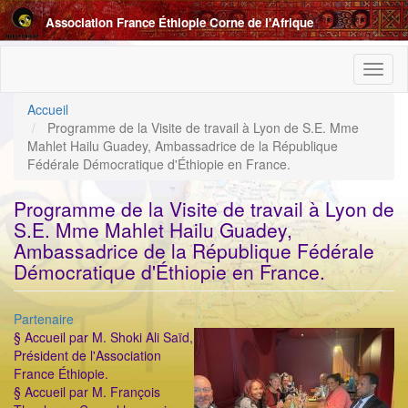
Aller
Association France Éthiopie Corne de l'Afrique
au
contenu
principal
Toggl
naviga
Accueil
Programme de la Visite de travail à Lyon de S.E. Mme
Mahlet Hailu Guadey, Ambassadrice de la République
Fédérale Démocratique d'Éthiopie en France.
Programme de la Visite de travail à Lyon de
S.E. Mme Mahlet Hailu Guadey,
Ambassadrice de la République Fédérale
Démocratique d'Éthiopie en France.
Catégorie
Partenaire
ImageenAvant
§ Accueil par M. Shoki Ali Saïd,
Président de l'Association
France Éthiopie.
§ Accueil par M. François