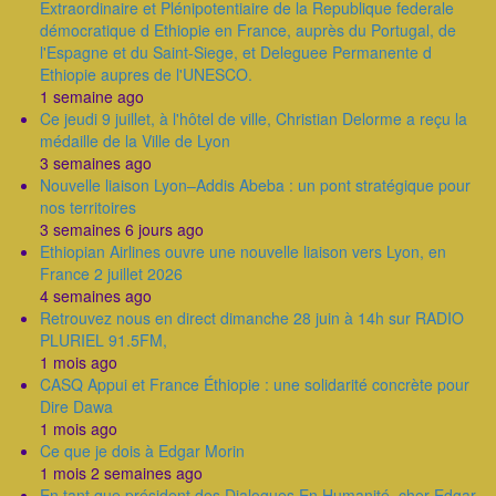
Extraordinaire et Plénipotentiaire de la Republique federale
démocratique d Ethiopie en France, auprès du Portugal, de
l'Espagne et du Saint-Siege, et Deleguee Permanente d
Ethiopie aupres de l'UNESCO.
1 semaine ago
Ce jeudi 9 juillet, à l'hôtel de ville, Christian Delorme a reçu la
médaille de la Ville de Lyon
3 semaines ago
Nouvelle liaison Lyon–Addis Abeba : un pont stratégique pour
nos territoires
3 semaines 6 jours ago
Ethiopian Airlines ouvre une nouvelle liaison vers Lyon, en
France 2 juillet 2026
4 semaines ago
Retrouvez nous en direct dimanche 28 juin à 14h sur RADIO
PLURIEL 91.5FM,
1 mois ago
CASQ Appui et France Éthiopie : une solidarité concrète pour
Dire Dawa
1 mois ago
Ce que je dois à Edgar Morin
1 mois 2 semaines ago
En tant que président des Dialogues En Humanité, cher Edgar