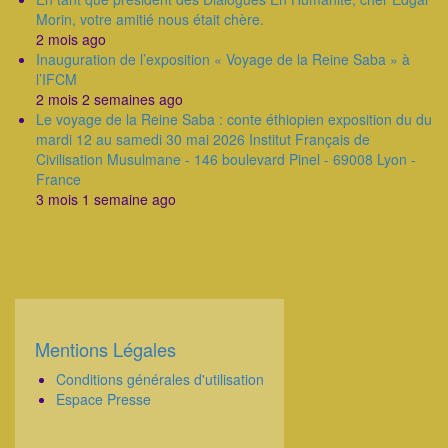
Morin, votre amitié nous était chère.
2 mois ago
Inauguration de l’exposition « Voyage de la Reine Saba » à
l’IFCM
2 mois 2 semaines ago
Le voyage de la Reine Saba : conte éthiopien exposition du du
mardi 12 au samedi 30 mai 2026 Institut Français de
Civilisation Musulmane - 146 boulevard Pinel - 69008 Lyon -
France
3 mois 1 semaine ago
Mentions Légales
Corps
Conditions générales d'utilisation
Espace Presse