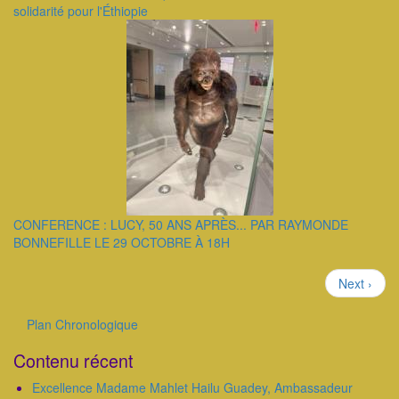
solidarité pour l'Éthiopie
CONFERENCE : LUCY, 50 ANS APRÈS... PAR RAYMONDE
BONNEFILLE LE 29 OCTOBRE À 18H
Pagination
Page
Next ›
suivante
Plan Chronologique
Outils
Contenu récent
Excellence Madame Mahlet Hailu Guadey, Ambassadeur