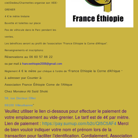
ciel/Dedieu/Charmettes organise son VIDE-
GRENIER
4 € le mètre linéaire
Buvette et toilettes sur place
Pas de véhicule dans le Parc pendant les
ventes.
Les bénéfices seront au profit de l'association "France Ethiopie la Corne d'Afrique".
Renseignements et inscriptions:
Réservations au
06 60 57 66 22
ou par mail à
franceethiopie2008@gmail.com
France Ethiopie la Corne d'Afrique
4 € le mètre
Règlement
par chèque à l'ordre de "
"
à adresser par Courrier à:
Association France Éthiopie Corne de l'Afrique
Chez Monsieur Ali Saïd Shoki
58, rue Docteur Ollier
69100 Villeurbanne
"
Veuillez utiliser le lien ci-dessous pour effectuer le paiement de
votre emplacement au vide-grenier. Le tarif est de 4€ par mètre.
Lien de paiement :
https://pay.sumup.com/b2c/
QI5C5AF4
Merci
de bien vouloir indiquer votre nom et prénom lors de la
transaction pour faciliter l’identification. Cordialement, Association