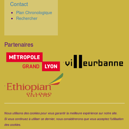
Contact
Corps
Plan Chronologique
Rechercher
Partenaires
Corps
.
.
Corps
Nous utilisons des cookies pour vous garantir la meilleure expérience sur notre site.
Si vous continuez à utiliser ce dernier, nous considérerons que vous acceptez l'utilisation
des cookies.