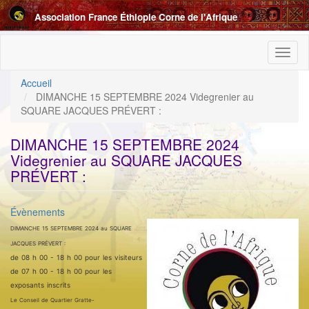
Aller
Association France Éthiopie Corne de l'Afrique
au
contenu
principal
Toggl
naviga
Accueil
DIMANCHE 15 SEPTEMBRE 2024 Videgrenier au
SQUARE JACQUES PRÉVERT :
DIMANCHE 15 SEPTEMBRE 2024
Videgrenier au SQUARE JACQUES
PRÉVERT :
Catégorie
Évènements
ImageenAvant
DIMANCHE 15 SEPTEMBRE 2024 au SQUARE
JACQUES PRÉVERT :
de 08 h 00 - 18 h 00 pour les visiteurs
de 07 h 00 - 18 h 00 pour les
exposants inscrits
Le Conseil de Quartier Gratte-