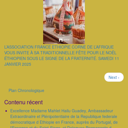
L’ASSOCIATION FRANCE ETHIOPIE CORNE DE L’AFRIQUE
VOUS INVITE À SA TRADITIONNELLE FÊTE POUR LE NOËL
ÉTHIOPIEN SOUS LE SIGNE DE LA FRATERNITÉ. SAMEDI 11
JANVIER 2025
Pagination
Page
Next ›
suivante
Plan Chronologique
Outils
Contenu récent
Excellence Madame Mahlet Hailu Guadey, Ambassadeur
Extraordinaire et Plénipotentiaire de la Republique federale
démocratique d Ethiopie en France, auprès du Portugal, de
l'Espagne et du Saint-Siege, et Deleguee Permanente d