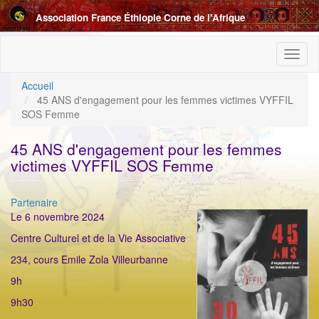
Aller
Association France Éthiopie Corne de l'Afrique
au
contenu
principal
Toggl
naviga
Accueil
45 ANS d'engagement pour les femmes victimes VYFFIL
SOS Femme
45 ANS d'engagement pour les femmes
victimes VYFFIL SOS Femme
Catégorie
Partenaire
ImageenAvant
Le 6 novembre 2024
Centre Culturel et de la Vie Associative
234, cours Emile Zola Villeurbanne
9h
9h30