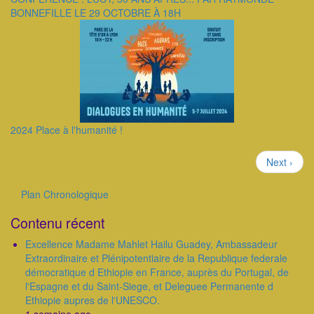
BONNEFILLE LE 29 OCTOBRE À 18H
2024 Place à l'humanité !
Pagination
Page
Next ›
suivante
Plan Chronologique
Outils
Contenu récent
Excellence Madame Mahlet Hailu Guadey, Ambassadeur
Extraordinaire et Plénipotentiaire de la Republique federale
démocratique d Ethiopie en France, auprès du Portugal, de
l'Espagne et du Saint-Siege, et Deleguee Permanente d
Ethiopie aupres de l'UNESCO.