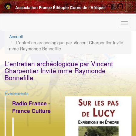
Aller
Association France Éthiopie Corne de l'Afrique
au
contenu
principal
Toggl
naviga
Accueil
L'entretien archéologique par Vincent Charpentier Invité
mme Raymonde Bonnefille
L'entretien archéologique par Vincent
Charpentier Invité mme Raymonde
Bonnefille
Catégorie
Évènements
ImageenAvant
Radio France -
France Culture