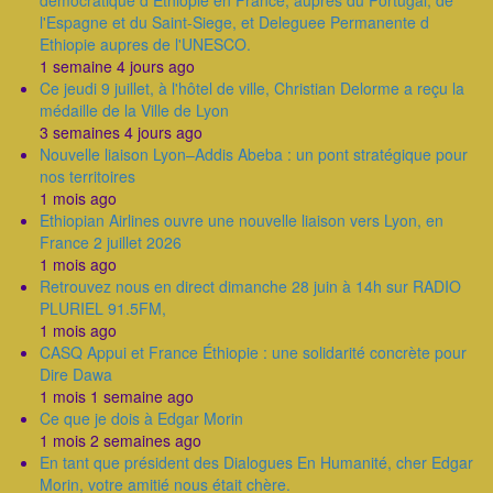
démocratique d Ethiopie en France, auprès du Portugal, de
l'Espagne et du Saint-Siege, et Deleguee Permanente d
Ethiopie aupres de l'UNESCO.
1 semaine 4 jours ago
Ce jeudi 9 juillet, à l'hôtel de ville, Christian Delorme a reçu la
médaille de la Ville de Lyon
3 semaines 4 jours ago
Nouvelle liaison Lyon–Addis Abeba : un pont stratégique pour
nos territoires
1 mois ago
Ethiopian Airlines ouvre une nouvelle liaison vers Lyon, en
France 2 juillet 2026
1 mois ago
Retrouvez nous en direct dimanche 28 juin à 14h sur RADIO
PLURIEL 91.5FM,
1 mois ago
CASQ Appui et France Éthiopie : une solidarité concrète pour
Dire Dawa
1 mois 1 semaine ago
Ce que je dois à Edgar Morin
1 mois 2 semaines ago
En tant que président des Dialogues En Humanité, cher Edgar
Morin, votre amitié nous était chère.