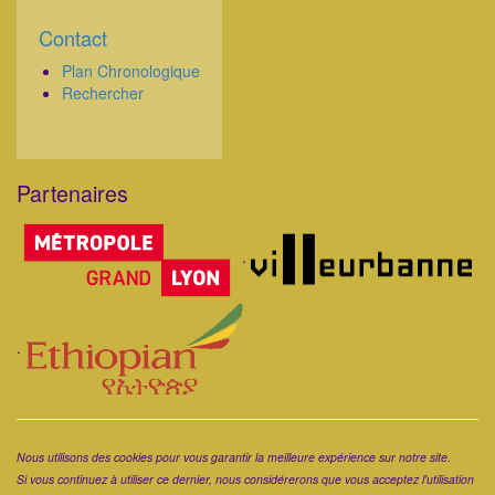
Contact
Corps
Plan Chronologique
Rechercher
Partenaires
Corps
.
.
Corps
Nous utilisons des cookies pour vous garantir la meilleure expérience sur notre site.
Si vous continuez à utiliser ce dernier, nous considérerons que vous acceptez l'utilisation