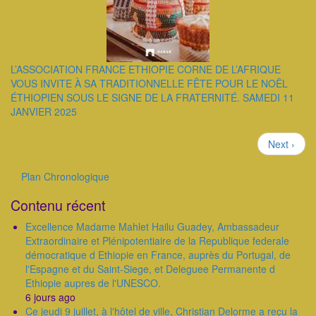
L’ASSOCIATION FRANCE ETHIOPIE CORNE DE L’AFRIQUE
VOUS INVITE À SA TRADITIONNELLE FÊTE POUR LE NOËL
ÉTHIOPIEN SOUS LE SIGNE DE LA FRATERNITÉ. SAMEDI 11
JANVIER 2025
Pagination
Page
Next ›
suivante
Plan Chronologique
Outils
Contenu récent
Excellence Madame Mahlet Hailu Guadey, Ambassadeur
Extraordinaire et Plénipotentiaire de la Republique federale
démocratique d Ethiopie en France, auprès du Portugal, de
l'Espagne et du Saint-Siege, et Deleguee Permanente d
Ethiopie aupres de l'UNESCO.
6 jours ago
Ce jeudi 9 juillet, à l'hôtel de ville, Christian Delorme a reçu la