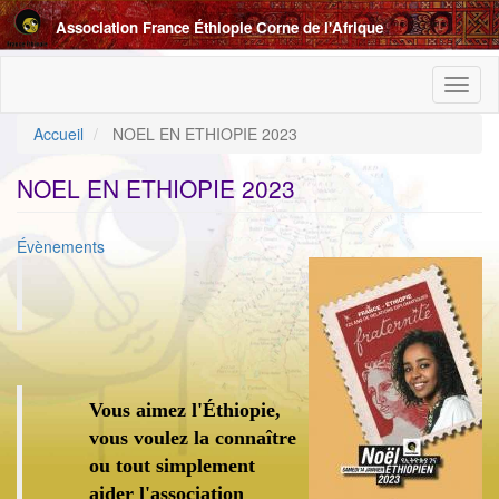
Aller
Association France Éthiopie Corne de l'Afrique
au
contenu
principal
Toggl
naviga
Accueil
NOEL EN ETHIOPIE 2023
NOEL EN ETHIOPIE 2023
Catégorie
Évènements
ImageenAvant
Vous aimez l'Éthiopie,
vous voulez la connaître
ou tout simplement
aider l'association