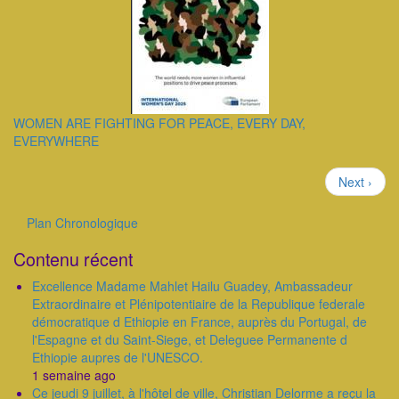
WOMEN ARE FIGHTING FOR PEACE, EVERY DAY,
EVERYWHERE
Pagination
Page
Next ›
suivante
Plan Chronologique
Outils
Contenu récent
Excellence Madame Mahlet Hailu Guadey, Ambassadeur
Extraordinaire et Plénipotentiaire de la Republique federale
démocratique d Ethiopie en France, auprès du Portugal, de
l'Espagne et du Saint-Siege, et Deleguee Permanente d
Ethiopie aupres de l'UNESCO.
1 semaine ago
Ce jeudi 9 juillet, à l'hôtel de ville, Christian Delorme a reçu la