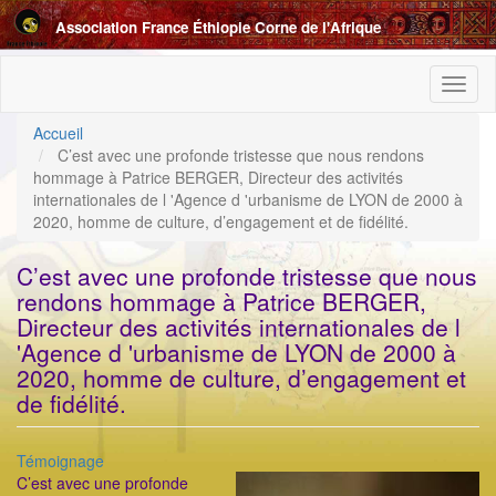
Aller
Association France Éthiopie Corne de l'Afrique
au
contenu
principal
Toggl
naviga
Accueil
C’est avec une profonde tristesse que nous rendons
hommage à Patrice BERGER, Directeur des activités
internationales de l 'Agence d 'urbanisme de LYON de 2000 à
2020, homme de culture, d’engagement et de fidélité.
C’est avec une profonde tristesse que nous
rendons hommage à Patrice BERGER,
Directeur des activités internationales de l
'Agence d 'urbanisme de LYON de 2000 à
2020, homme de culture, d’engagement et
de fidélité.
Catégorie
Témoignage
ImageenAvant
C’est avec une profonde