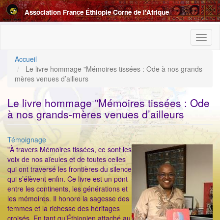
Aller
Association France Éthiopie Corne de l'Afrique
au
contenu
principal
Toggl
naviga
Accueil
Le livre hommage "Mémoires tissées : Ode à nos grands-
mères venues d’ailleurs
Le livre hommage "Mémoires tissées : Ode
à nos grands-mères venues d’ailleurs
Catégorie
Témoignage
ImageenAvant
"À travers Mémoires tissées, ce sont les
voix de nos aïeules et de toutes celles
qui ont traversé les frontières du silence
qui s’élèvent enfin. Ce livre est un pont
entre les continents, les générations et
les mémoires. Il honore la sagesse des
femmes et la richesse des héritages
croisés. En tant qu’Éthiopien attaché au