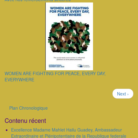
WOMEN ARE FIGHTING FOR PEACE, EVERY DAY,
EVERYWHERE
Pagination
Page
Next ›
suivante
Plan Chronologique
Outils
Contenu récent
Excellence Madame Mahlet Hailu Guadey, Ambassadeur
Extraordinaire et Plénipotentiaire de la Republique federale