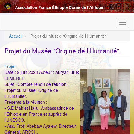
Aller
Association France Éthiopie Corne de l'Afrique
au
contenu
principal
Toggl
naviga
Accueil
Projet du Musée "Origine de l'Humanité".
Projet du Musée "Origine de l'Humanité".
Catégorie
Projet
ImageenAvant
Date : 9 juin 2023 Auteur : Auryan-Bruk
LEMERET
Sujet : Compte rendu de réunion -
Projet du Musée "Origine de
l'Humanité".
Présents à la réunion :
• S.E Mahlet Hailu, Ambassadrice de
l’Éthiopie en France et auprès de
l’UNESCO.
• Ass. Prof. Abebaw Ayalew, Directeur
Général, ARCCH.