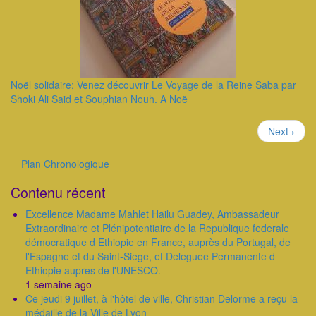
Noël solidaire; Venez découvrir Le Voyage de la Reine Saba par
Shoki Ali Said et Souphian Nouh. A Noë
Pagination
Page
Next ›
suivante
Plan Chronologique
Outils
Contenu récent
Excellence Madame Mahlet Hailu Guadey, Ambassadeur
Extraordinaire et Plénipotentiaire de la Republique federale
démocratique d Ethiopie en France, auprès du Portugal, de
l'Espagne et du Saint-Siege, et Deleguee Permanente d
Ethiopie aupres de l'UNESCO.
1 semaine ago
Ce jeudi 9 juillet, à l'hôtel de ville, Christian Delorme a reçu la
médaille de la Ville de Lyon