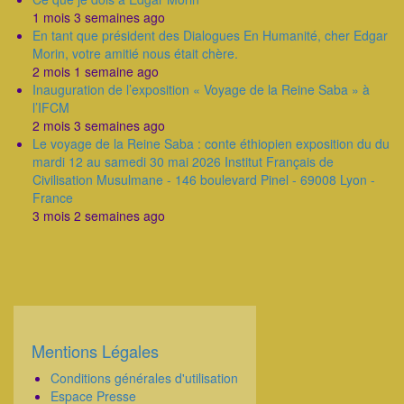
1 mois 3 semaines ago
En tant que président des Dialogues En Humanité, cher Edgar
Morin, votre amitié nous était chère.
2 mois 1 semaine ago
Inauguration de l’exposition « Voyage de la Reine Saba » à
l’IFCM
2 mois 3 semaines ago
Le voyage de la Reine Saba : conte éthiopien exposition du du
mardi 12 au samedi 30 mai 2026 Institut Français de
Civilisation Musulmane - 146 boulevard Pinel - 69008 Lyon -
France
3 mois 2 semaines ago
Mentions Légales
Corps
Conditions générales d'utilisation
Espace Presse