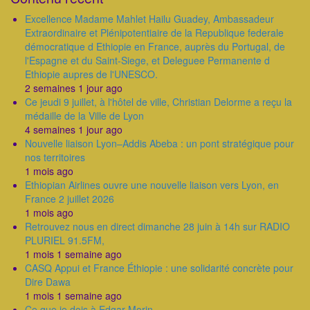
Excellence Madame Mahlet Hailu Guadey, Ambassadeur
Extraordinaire et Plénipotentiaire de la Republique federale
démocratique d Ethiopie en France, auprès du Portugal, de
l'Espagne et du Saint-Siege, et Deleguee Permanente d
Ethiopie aupres de l'UNESCO.
2 semaines 1 jour ago
Ce jeudi 9 juillet, à l'hôtel de ville, Christian Delorme a reçu la
médaille de la Ville de Lyon
4 semaines 1 jour ago
Nouvelle liaison Lyon–Addis Abeba : un pont stratégique pour
nos territoires
1 mois ago
Ethiopian Airlines ouvre une nouvelle liaison vers Lyon, en
France 2 juillet 2026
1 mois ago
Retrouvez nous en direct dimanche 28 juin à 14h sur RADIO
PLURIEL 91.5FM,
1 mois 1 semaine ago
CASQ Appui et France Éthiopie : une solidarité concrète pour
Dire Dawa
1 mois 1 semaine ago
Ce que je dois à Edgar Morin