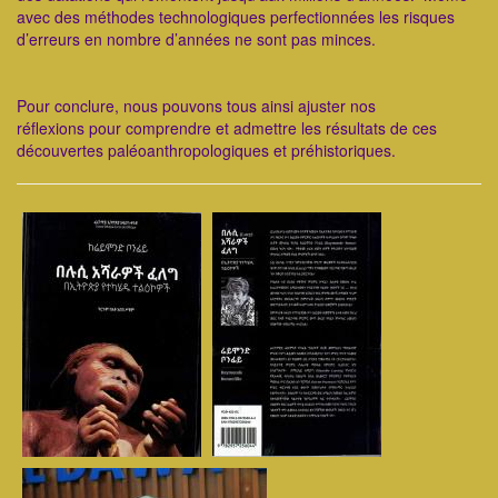
avec des méthodes technologiques perfectionnées les risques
d’erreurs en nombre d’années ne sont pas minces.
Pour conclure, nous pouvons tous ainsi ajuster nos
réflexions pour comprendre et admettre les résultats de ces
découvertes paléoanthropologiques et préhistoriques.