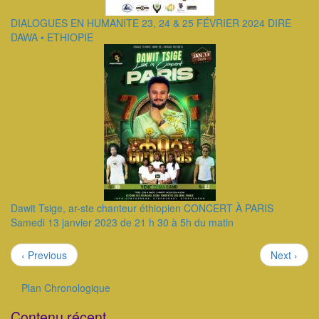
DIALOGUES EN HUMANITE 23, 24 & 25 FÉVRIER 2024 DIRE
DAWA • ETHIOPIE
Dawit Tsige, ar-ste chanteur éthiopien CONCERT À PARIS
Samedi 13 janvier 2023 de 21 h 30 à 5h du matin
Pagination
Page
Page
‹ Previous
Next ›
précédente
suivante
Plan Chronologique
Outils
Contenu récent