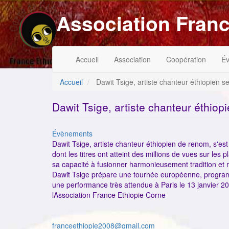
Aller
Association Franc
au
contenu
principal
Navigation
Menu
Accueil
Association
Coopération
É
principale
du
compte
de
Accueil
Dawit Tsige, artiste chanteur éthiopien se
l'utilisateur
Dawit Tsige, artiste chanteur éthiopi
Catégorie
Évènements
Dawit Tsige, artiste chanteur éthiopien de renom, s'e
dont les titres ont atteint des millions de vues sur les
sa capacité à fusionner harmonieusement tradition et mo
Dawit Tsige prépare une tournée européenne, progra
une performance très attendue à Paris le 13 janvier 2
lAssociation France Ethiopie Corne
franceethiopie2008@gmail.com