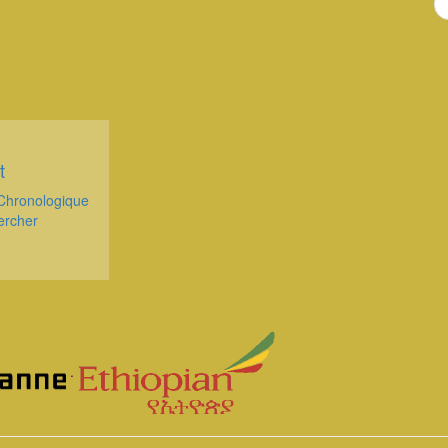
t
Chronologique
ercher
.