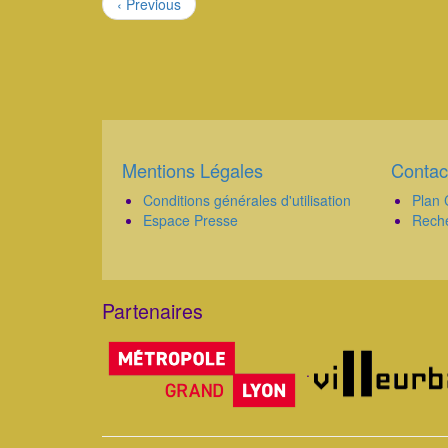
Page
‹ Previous
précédente
Mentions Légales
Contac
Corps
Corps
Conditions générales d'utilisation
Plan 
Espace Presse
Rech
Partenaires
Corps
.
Corps