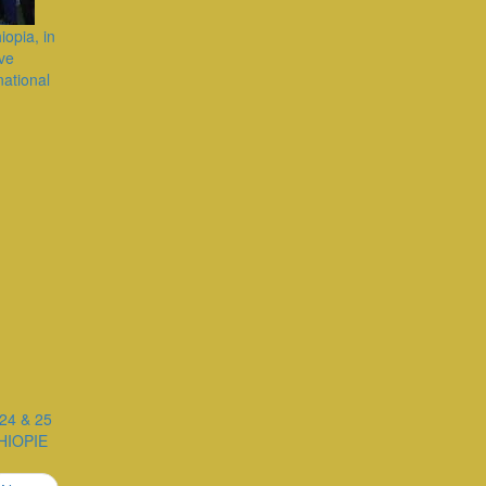
iopia, in
ive
national
24 & 25
HIOPIE