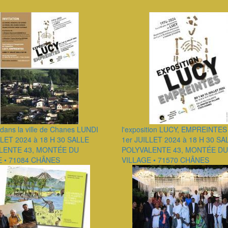
dans la ville de Chanes LUNDI
l'exposition LUCY, EMPREINTE
LLET 2024 à 18 H 30 SALLE
1er JUILLET 2024 à 18 H 30 SA
LENTE 43, MONTÉE DU
POLYVALENTE 43, MONTÉE DU
E • 71084 CHÂNES
VILLAGE • 71570 CHÂNES