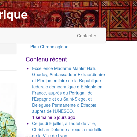
rique
Contact
Plan Chronologique
Outils
Contenu récent
Excellence Madame Mahlet Hailu
Guadey, Ambassadeur Extraordinaire
et Plénipotentiaire de la Republique
t
federale démocratique d Ethiopie en
France, auprès du Portugal, de
l'Espagne et du Saint-Siege, et
Deleguee Permanente d Ethiopie
aupres de l'UNESCO.
1 semaine 5 jours ago
Ce jeudi 9 juillet, à l'hôtel de ville,
Christian Delorme a reçu la médaille
de la Ville de Lyon