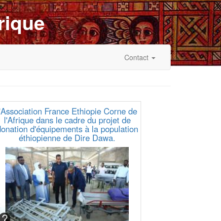
rique
Contact
l'Association France Ethiopie Corne de
l'Afrique dans le cadre du projet de
donation d'équipements à la population
éthiopienne de Dire Dawa.