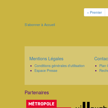
Pagination
Première
« Premier
page
S'abonner à Accueil
Mentions Légales
Contac
Corps
Corps
Conditions générales d'utilisation
Plan 
Espace Presse
Rech
Partenaires
Corps
.