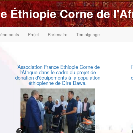
e Éthiopie Corne de l'Af
vènements
Projet
Partenaire
Témoignage
l'Association France Ethiopie Corne de
l'Afrique dans le cadre du projet de
donation d'équipements à la population
éthiopienne de Dire Dawa.