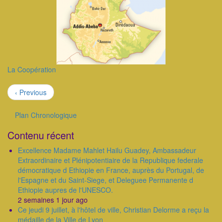
La Coopération
Pagination
Page
‹ Previous
précédente
Plan Chronologique
Outils
Contenu récent
Excellence Madame Mahlet Hailu Guadey, Ambassadeur
Extraordinaire et Plénipotentiaire de la Republique federale
démocratique d Ethiopie en France, auprès du Portugal, de
l'Espagne et du Saint-Siege, et Deleguee Permanente d
Ethiopie aupres de l'UNESCO.
2 semaines 1 jour ago
Ce jeudi 9 juillet, à l'hôtel de ville, Christian Delorme a reçu la
médaille de la Ville de Lyon