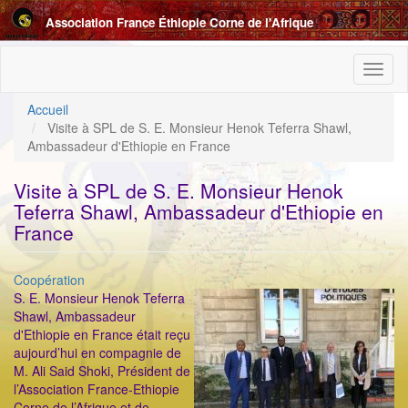
Aller
Association France Éthiopie Corne de l'Afrique
au
contenu
principal
Toggl
naviga
Accueil
Visite à SPL de S. E. Monsieur Henok Teferra Shawl,
Ambassadeur d'Ethiopie en France
Visite à SPL de S. E. Monsieur Henok
Teferra Shawl, Ambassadeur d'Ethiopie en
France
Catégorie
Coopération
ImageenAvant
S. E. Monsieur Henok Teferra
Shawl, Ambassadeur
d'Ethiopie en France était reçu
aujourd’hui en compagnie de
M. Ali Said Shoki, Président de
l’Association France-Ethiopie
Corne de l’Afrique et de