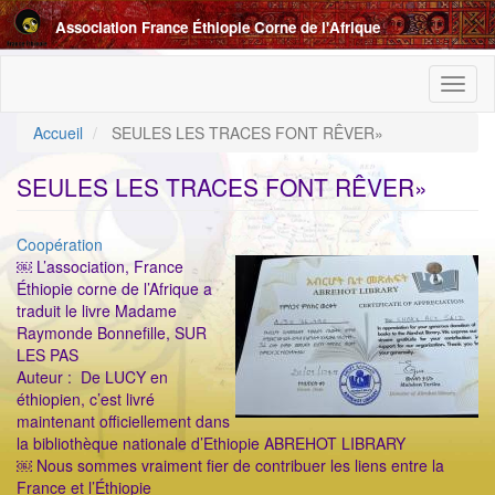
Aller
Association France Éthiopie Corne de l'Afrique
au
contenu
principal
Toggl
naviga
Accueil
SEULES LES TRACES FONT RÊVER»
SEULES LES TRACES FONT RÊVER»
Catégorie
Coopération
ImageenAvant
￼ L’association, France
Éthiopie corne de l’Afrique a
traduit le livre Madame
Raymonde Bonnefille, SUR
LES PAS
Auteur : De LUCY en
éthiopien, c’est livré
maintenant officiellement dans
la bibliothèque nationale d’Ethiopie ABREHOT LIBRARY
￼ Nous sommes vraiment fier de contribuer les liens entre la
France et l’Éthiopie