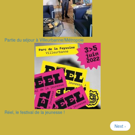
Partie du séjour à Villeurbanne/Métropole
Réel, le festival de la jeunesse !
Pagination
Page
Next ›
suivante