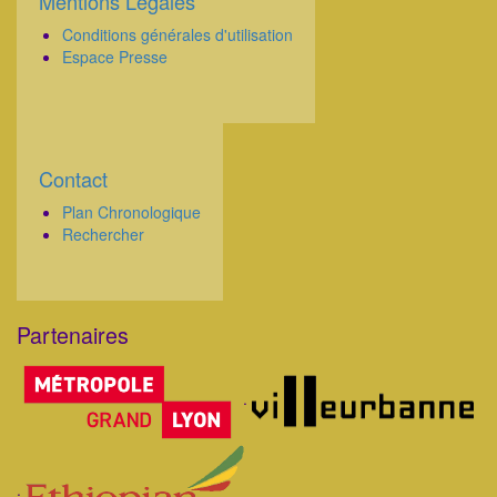
Mentions Légales
Corps
Conditions générales d'utilisation
Espace Presse
Contact
Corps
Plan Chronologique
Rechercher
Partenaires
Corps
.
.