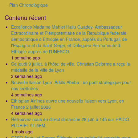
Plan Chronologique
Outils
Contenu récent
Excellence Madame Mahlet Hailu Guadey, Ambassadeur
Extraordinaire et Plénipotentiaire de la Republique federale
démocratique d Ethiopie en France, auprès du Portugal, de
l'Espagne et du Saint-Siege, et Deleguee Permanente d
Ethiopie aupres de l'UNESCO.
1 semaine ago
Ce jeudi 9 juillet, à l'hôtel de ville, Christian Delorme a reçu la
médaille de la Ville de Lyon
3 semaines ago
Nouvelle liaison Lyon–Addis Abeba : un pont stratégique pour
nos territoires
4 semaines ago
Ethiopian Airlines ouvre une nouvelle liaison vers Lyon, en
France 2 juillet 2026
4 semaines ago
Retrouvez nous en direct dimanche 28 juin à 14h sur RADIO
PLURIEL 91.5FM,
1 mois ago
CASQ Appui et France Éthiopie : une solidarité concrète pour