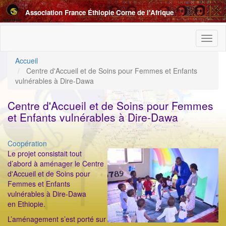
Aller
Association France Éthiopie Corne de l'Afrique
au
contenu
principal
Toggl
naviga
Accueil
Centre d'Accueil et de Soins pour Femmes et Enfants
vulnérables à Dire-Dawa
Centre d'Accueil et de Soins pour Femmes
et Enfants vulnérables à Dire-Dawa
Catégorie
Coopération
ImageenAvant
Le projet consistait tout
d’abord à aménager le Centre
d'Accueil et de Soins pour
Femmes et Enfants
vulnérables à Dire-Dawa
en Ethiopie.
L’aménagement s’est porté sur