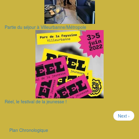
Partie du séjour à Villeurbanne/Métropole
Réel, le festival de la jeunesse !
Pagination
Page
Next ›
suivante
Plan Chronologique
Outils