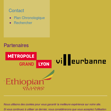
Contact
Corps
Plan Chronologique
Rechercher
Partenaires
Corps
.
.
Corps
Nous utilisons des cookies pour vous garantir la meilleure expérience sur notre site.
Si vous continuez à utiliser ce dernier, nous considérerons que vous acceptez l'utilisation