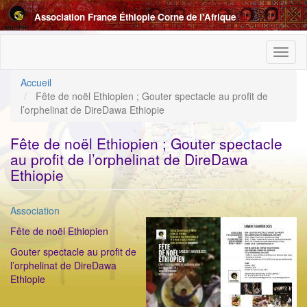
Aller
Association France Éthiopie Corne de l'Afrique
au
contenu
principal
Toggl
naviga
Accueil
Fête de noël Ethiopien ; Gouter spectacle au profit de
l’orphelinat de DireDawa Ethiopie
Fête de noël Ethiopien ; Gouter spectacle
au profit de l’orphelinat de DireDawa
Ethiopie
Catégorie
Association
ImageenAvant
Fête de noël Ethiopien
Gouter spectacle au profit de
l’orphelinat de DireDawa
Ethiopie