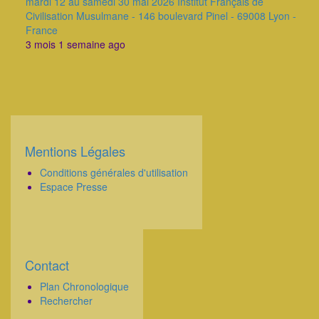
mardi 12 au samedi 30 mai 2026 Institut Français de
Civilisation Musulmane - 146 boulevard Pinel - 69008 Lyon -
France
3 mois 1 semaine ago
Mentions Légales
Corps
Conditions générales d'utilisation
Espace Presse
Contact
Corps
Plan Chronologique
Rechercher