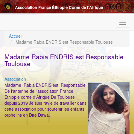
Aller
Association France Éthiopie Corne de l'Afrique
au
contenu
principal
Toggl
naviga
Accueil
Madame Rabia ENDRIS est Responsable Toulouse
Madame Rabia ENDRIS est Responsable
Toulouse
Catégorie
Association
ImageenAvant
Madame Rabia ENDRIS est Responsable
De l'antenne de l'association France
Ethiopie corne d'Afrique De Toulouse
depuis 2019 Je suis ravie de travailler dans
cette association pour soutenir les enfants
orphelins en Dire Dawa.