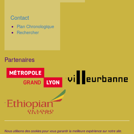
Contact
Corps
Plan Chronologique
Rechercher
Partenaires
Corps
.
.
Corps
Nous utilisons des cookies pour vous garantir la meilleure expérience sur notre site.