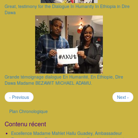
Great, testimony for the Dialogue In Humanity In Ethiopia in Dire
Dawa
Grande témoignage dialogue En Humanité, En Éthiopie, Dire
Dawa Madame BEZAWIT MICHAEL ADAMU.
Pagination
Page
Page
‹ Previous
Next ›
précédente
suivante
Plan Chronologique
Outils
Contenu récent
Excellence Madame Mahlet Hailu Guadey, Ambassadeur