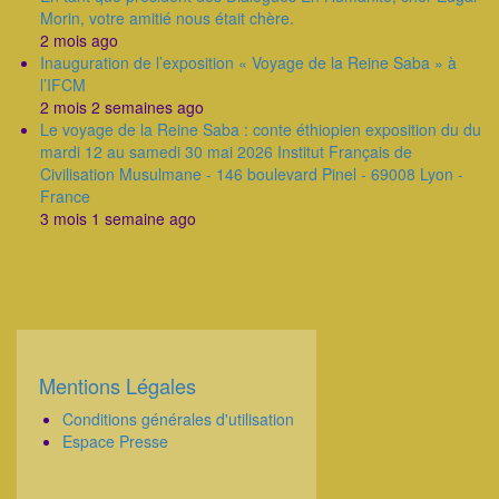
Morin, votre amitié nous était chère.
2 mois ago
Inauguration de l’exposition « Voyage de la Reine Saba » à
l’IFCM
2 mois 2 semaines ago
Le voyage de la Reine Saba : conte éthiopien exposition du du
mardi 12 au samedi 30 mai 2026 Institut Français de
Civilisation Musulmane - 146 boulevard Pinel - 69008 Lyon -
France
3 mois 1 semaine ago
Mentions Légales
Corps
Conditions générales d'utilisation
Espace Presse