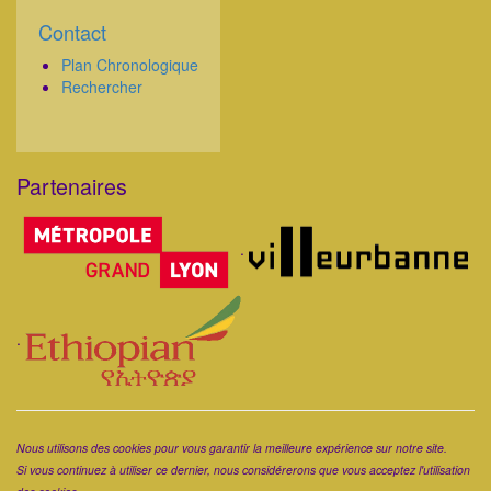
Contact
Corps
Plan Chronologique
Rechercher
Partenaires
Corps
.
.
Corps
Nous utilisons des cookies pour vous garantir la meilleure expérience sur notre site.
Si vous continuez à utiliser ce dernier, nous considérerons que vous acceptez l'utilisation