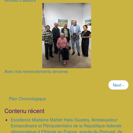
venues d’ailleurs
Avec nos remerciements sinceres
Pagination
Page
Next ›
suivante
Plan Chronologique
Outils
Contenu récent
Excellence Madame Mahlet Hailu Guadey, Ambassadeur
Extraordinaire et Plénipotentiaire de la Republique federale
démocratique d Ethiopie en France, auprès du Portugal, de