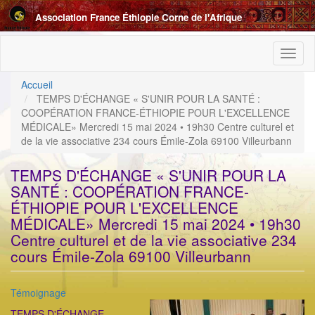
Aller
Association France Éthiopie Corne de l'Afrique
au
contenu
principal
Toggl
naviga
Accueil
TEMPS D'ÉCHANGE « S'UNIR POUR LA SANTÉ :
COOPÉRATION FRANCE-ÉTHIOPIE POUR L'EXCELLENCE
MÉDICALE» Mercredi 15 mai 2024 • 19h30 Centre culturel et
de la vie associative 234 cours Émile-Zola 69100 Villeurbann
TEMPS D'ÉCHANGE « S'UNIR POUR LA
SANTÉ : COOPÉRATION FRANCE-
ÉTHIOPIE POUR L'EXCELLENCE
MÉDICALE» Mercredi 15 mai 2024 • 19h30
Centre culturel et de la vie associative 234
cours Émile-Zola 69100 Villeurbann
Catégorie
Témoignage
ImageenAvant
TEMPS D'ÉCHANGE