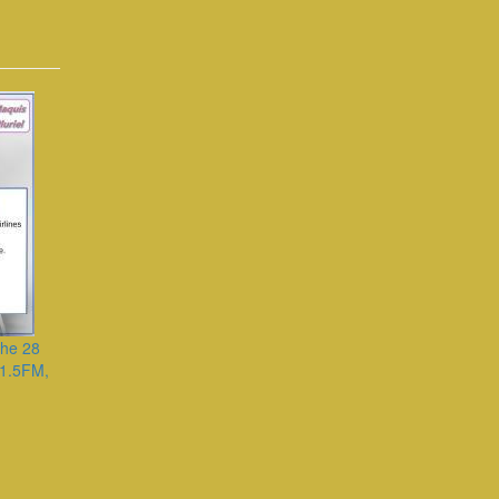
che 28
91.5FM,