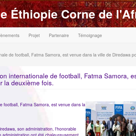
e Éthiopie Corne de l'Af
vènements
Projet
Partenaire
Témoignage
onale de football, Fatma Samora, est venue dans la ville de Diredawa po
ion internationale de football, Fatma Samora, e
r la deuxième fois.
ImageenAvant
 de football, Fatma Samora, est venue dans la
iredawa, son administration, l'honorable
on administration ont été chaleureusement