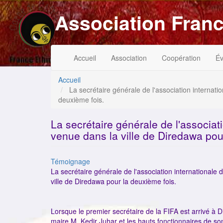
Aller
Association Franc
au
contenu
principal
Navigation
Menu
Accueil
Association
Coopération
É
principale
du
compte
de
Accueil
l'utilisateur
La secrétaire générale de l'association internati
deuxième fois.
La secrétaire générale de l'associat
venue dans la ville de Diredawa pou
Catégorie
Témoignage
La secrétaire générale de l'association internationale
ville de Diredawa pour la deuxième fois.
Lorsque le premier secrétaire de la FIFA est arrivé à D
maire M. Kedir Juhar et les hauts fonctionnaires de s