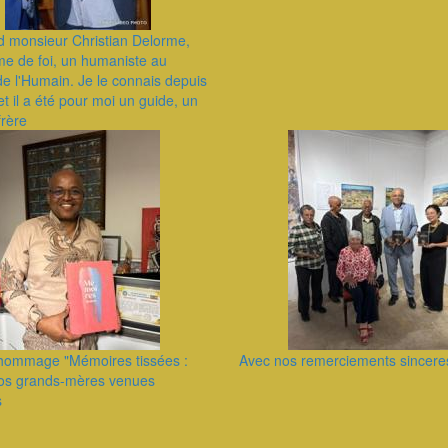
d monsieur Christian Delorme,
e de foi, un humaniste au
de l'Humain. Je le connais depuis
et il a été pour moi un guide, un
frère
e hommage "Mémoires tissées :
Avec nos remerciements sincere
os grands-mères venues
s