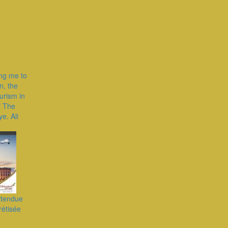
ing me to
n, the
urism in
f The
ye. Ali
ttendue
rétisée