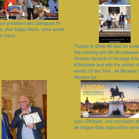
que président des Dialogues En
, cher Edgar Morin, votre amitié
it chère.
Thanks to Shoki Ali Said for invit
this meeting with Mr Wondwosse
Director General of Heritage & to
#Diredawa and with the author o
verdict Of the Tree , Ali Moussa I
Moussa Iye
Lyon–Éthiopie : une connexion a
de longue date, aujourd’hui conc