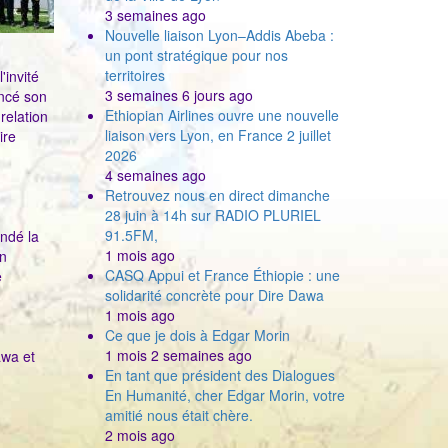
3 semaines ago
Nouvelle liaison Lyon–Addis Abeba :
un pont stratégique pour nos
territoires
'invité
3 semaines 6 jours ago
encé son
Ethiopian Airlines ouvre une nouvelle
relation
liaison vers Lyon, en France 2 juillet
ire
2026
4 semaines ago
Retrouvez nous en direct dimanche
28 juin à 14h sur RADIO PLURIEL
91.5FM,
ondé la
1 mois ago
on
CASQ Appui et France Éthiopie : une
e
solidarité concrète pour Dire Dawa
1 mois ago
Ce que je dois à Edgar Morin
1 mois 2 semaines ago
awa et
En tant que président des Dialogues
En Humanité, cher Edgar Morin, votre
amitié nous était chère.
2 mois ago