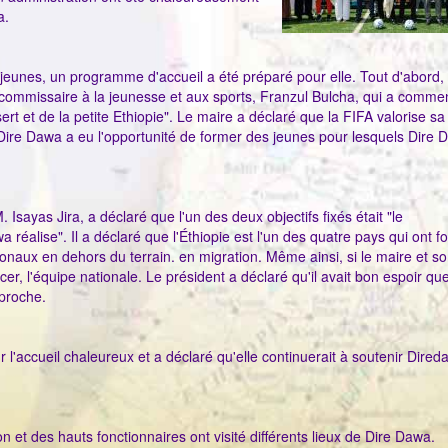
a.
jeunes, un programme d'accueil a été préparé pour elle. Tout d'abord, l
 le commissaire à la jeunesse et aux sports, Franzul Bulcha, qui a comm
rt et de la petite Ethiopie". Le maire a déclaré que la FIFA valorise sa 
Dire Dawa a eu l'opportunité de former des jeunes pour lesquels Dire D
 Isayas Jira, a déclaré que l'un des deux objectifs fixés était "le
réalise". Il a déclaré que l'Éthiopie est l'un des quatre pays qui ont f
onaux en dehors du terrain. en migration. Même ainsi, si le maire et s
er, l'équipe nationale. Le président a déclaré qu'il avait bon espoir qu
 proche.
l'accueil chaleureux et a déclaré qu'elle continuerait à soutenir Dired
et des hauts fonctionnaires ont visité différents lieux de Dire Dawa.