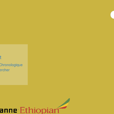
t
Chronologique
ercher
.