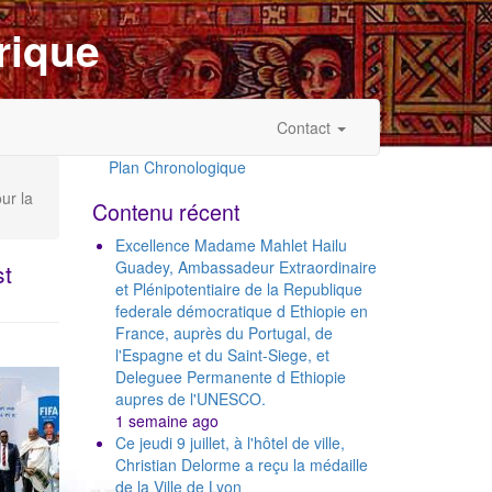
rique
Contact
Plan Chronologique
Outils
ur la
Contenu récent
Excellence Madame Mahlet Hailu
Guadey, Ambassadeur Extraordinaire
st
et Plénipotentiaire de la Republique
federale démocratique d Ethiopie en
France, auprès du Portugal, de
l'Espagne et du Saint-Siege, et
Deleguee Permanente d Ethiopie
aupres de l'UNESCO.
1 semaine ago
Ce jeudi 9 juillet, à l'hôtel de ville,
Christian Delorme a reçu la médaille
de la Ville de Lyon