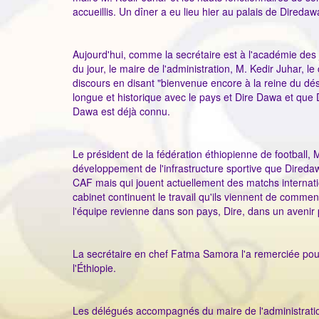
accueillis. Un dîner a eu lieu hier au palais de Diredaw
Aujourd'hui, comme la secrétaire est à l'académie des 
du jour, le maire de l'administration, M. Kedir Juhar,
discours en disant "bienvenue encore à la reine du dése
longue et historique avec le pays et Dire Dawa et que 
Dawa est déjà connu.
Le président de la fédération éthiopienne de football, M.
développement de l'infrastructure sportive que Diredawa 
CAF mais qui jouent actuellement des matchs internati
cabinet continuent le travail qu'ils viennent de commenc
l'équipe revienne dans son pays, Dire, dans un avenir
La secrétaire en chef Fatma Samora l'a remerciée pour 
l'Éthiopie.
Les délégués accompagnés du maire de l'administration 