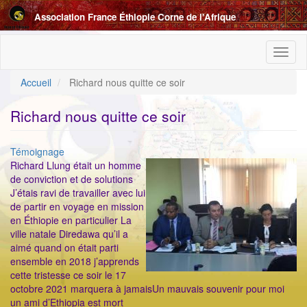
Aller
Association France Éthiopie Corne de l'Afrique
au
contenu
principal
Toggl
naviga
Accueil
Richard nous quitte ce soir
Richard nous quitte ce soir
Catégorie
Témoignage
ImageenAvant
Richard Llung était un homme
de conviction et de solutions
J’étais ravi de travailler avec lui
de partir en voyage en mission
en Éthiopie en particulier La
ville natale Diredawa qu’il a
aimé quand on était parti
ensemble en 2018 j’apprends
cette tristesse ce soir le 17
octobre 2021 marquera à jamaisUn mauvais souvenir pour moi
un ami d’Ethiopia est mort