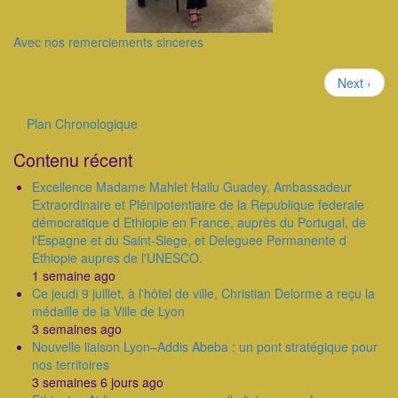
Avec nos remerciements sinceres
Pagination
Page
Next ›
suivante
Plan Chronologique
Outils
Contenu récent
Excellence Madame Mahlet Hailu Guadey, Ambassadeur
Extraordinaire et Plénipotentiaire de la Republique federale
démocratique d Ethiopie en France, auprès du Portugal, de
l'Espagne et du Saint-Siege, et Deleguee Permanente d
Ethiopie aupres de l'UNESCO.
1 semaine ago
Ce jeudi 9 juillet, à l'hôtel de ville, Christian Delorme a reçu la
médaille de la Ville de Lyon
3 semaines ago
Nouvelle liaison Lyon–Addis Abeba : un pont stratégique pour
nos territoires
3 semaines 6 jours ago