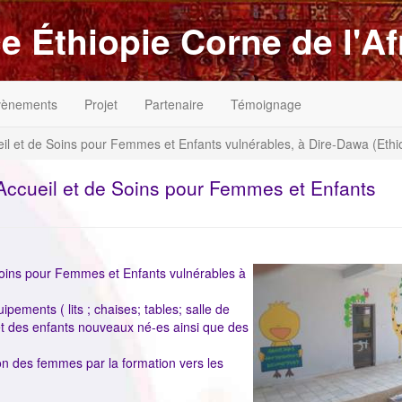
e Éthiopie Corne de l'Af
vènements
Projet
Partenaire
Témoignage
l et de Soins pour Femmes et Enfants vulnérables, à Dire-Dawa (Ethi
Accueil et de Soins pour Femmes et Enfants
ImageenAvant
Soins pour Femmes et Enfants vulnérables à
ements ( lits ; chaises; tables; salle de
 et des enfants nouveaux né-es ainsi que des
ion des femmes par la formation vers les