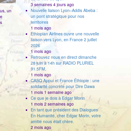
3 semaines 4 jours ago
Nouvelle liaison Lyon–Addis Abeba :
us, un
un pont stratégique pour nos
le
territoires
es
1 mois ago
Ethiopian Airlines ouvre une nouvelle
liaison vers Lyon, en France 2 juillet
2026
1 mois ago
Retrouvez nous en direct dimanche
28 juin à 14h sur RADIO PLURIEL
91.5FM,
1 mois ago
CASQ Appui et France Éthiopie : une
solidarité concrète pour Dire Dawa
1 mois 1 semaine ago
Ce que je dois à Edgar Morin
1 mois 2 semaines ago
En tant que président des Dialogues
En Humanité, cher Edgar Morin, votre
amitié nous était chère.
2 mois ago