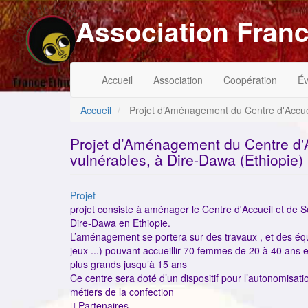
Aller
Association Franc
au
contenu
principal
Navigation
Menu
Accueil
Association
Coopération
É
principale
du
compte
de
Accueil
Projet d’Aménagement du Centre d'Accuei
l'utilisateur
Projet d’Aménagement du Centre d'
vulnérables, à Dire-Dawa (Ethiopie)
Catégorie
Projet
projet consiste à aménager le Centre d'Accueil et de 
Dire-Dawa en Ethiopie.
L’aménagement se portera sur des travaux , et des équip
jeux ...) pouvant accueillir 70 femmes de 20 à 40 ans
plus grands jusqu’à 15 ans
Ce centre sera doté d’un dispositif pour l’autonomisat
métiers de la confection
 Partenaires