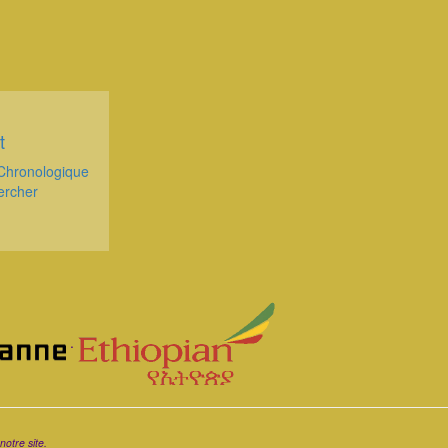
t
Chronologique
ercher
.
notre site.