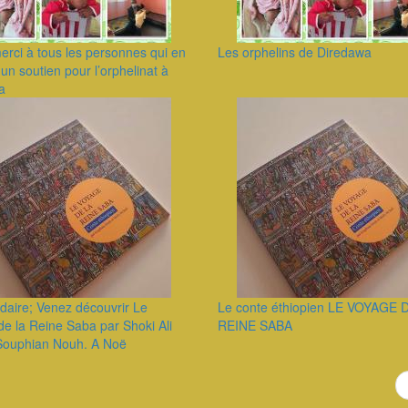
rci à tous les personnes qui en
Les orphelins de Diredawa
un soutien pour l’orphelinat à
a
idaire; Venez découvrir Le
Le conte éthiopien LE VOYAGE 
e la Reine Saba par Shoki Ali
REINE SABA
 Souphian Nouh. A Noë