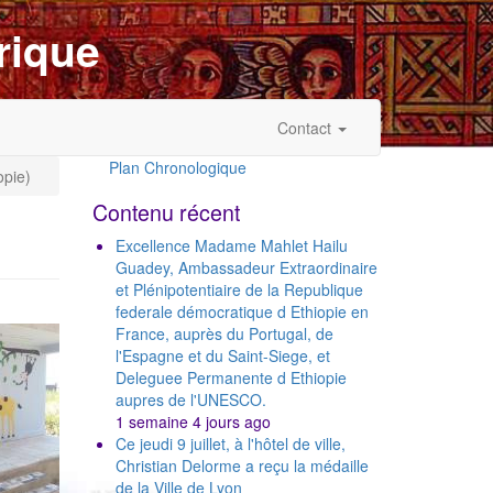
rique
Contact
Plan Chronologique
opie)
Outils
Contenu récent
Excellence Madame Mahlet Hailu
Guadey, Ambassadeur Extraordinaire
et Plénipotentiaire de la Republique
federale démocratique d Ethiopie en
France, auprès du Portugal, de
l'Espagne et du Saint-Siege, et
Deleguee Permanente d Ethiopie
aupres de l'UNESCO.
1 semaine 4 jours ago
Ce jeudi 9 juillet, à l'hôtel de ville,
Christian Delorme a reçu la médaille
de la Ville de Lyon