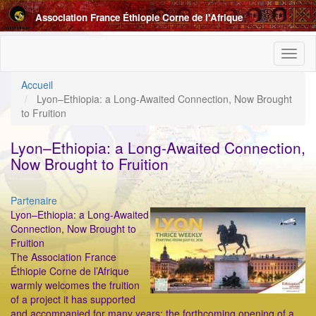
Aller
Association France Éthiopie Corne de l'Afrique
au
contenu
principal
Toggl
naviga
Accueil
Lyon–Ethiopia: a Long-Awaited Connection, Now Brought
to Fruition
Lyon–Ethiopia: a Long-Awaited Connection,
Now Brought to Fruition
Catégorie
Partenaire
ImageenAvant
Lyon–Ethiopia: a Long-Awaited
Connection, Now Brought to
Fruition
The Association France
Éthiopie Corne de l’Afrique
warmly welcomes the fruition
of a project it has supported
and accompanied for many years: the forthcoming opening of a