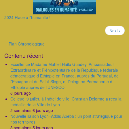
2024 Place à l'humanité !
Pagination
Page
Next ›
suivante
Plan Chronologique
Outils
Contenu récent
Excellence Madame Mahlet Hailu Guadey, Ambassadeur
Extraordinaire et Plénipotentiaire de la Republique federale
démocratique d Ethiopie en France, auprès du Portugal, de
l'Espagne et du Saint-Siege, et Deleguee Permanente d
Ethiopie aupres de l'UNESCO.
6 jours ago
Ce jeudi 9 juillet, à l'hôtel de ville, Christian Delorme a reçu la
médaille de la Ville de Lyon
2 semaines 6 jours ago
Nouvelle liaison Lyon–Addis Abeba : un pont stratégique pour
nos territoires
3 semaines 5 jours ago