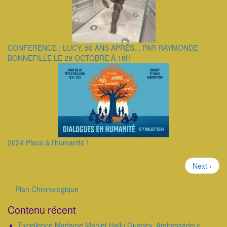
CONFERENCE : LUCY, 50 ANS APRÈS... PAR RAYMONDE
BONNEFILLE LE 29 OCTOBRE À 18H
2024 Place à l'humanité !
Pagination
Page
Next ›
suivante
Plan Chronologique
Outils
Contenu récent
Excellence Madame Mahlet Hailu Guadey, Ambassadeur