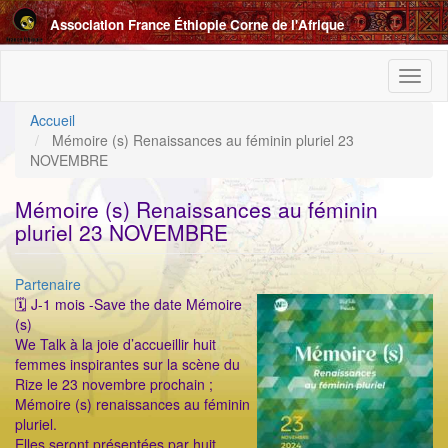
Aller
Association France Éthiopie Corne de l'Afrique
au
contenu
principal
Toggl
naviga
Accueil
Mémoire (s) Renaissances au féminin pluriel 23
NOVEMBRE
Mémoire (s) Renaissances au féminin
pluriel 23 NOVEMBRE
Catégorie
Partenaire
ImageenAvant
🗓 J-1 mois -Save the date Mémoire
(s)
We Talk à la joie d’accueillir huit
femmes inspirantes sur la scène du
Rize le 23 novembre prochain ;
Mémoire (s) renaissances au féminin
pluriel.
Elles seront présentées par huit