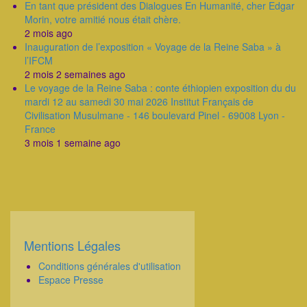
En tant que président des Dialogues En Humanité, cher Edgar
Morin, votre amitié nous était chère.
2 mois ago
Inauguration de l’exposition « Voyage de la Reine Saba » à
l’IFCM
2 mois 2 semaines ago
Le voyage de la Reine Saba : conte éthiopien exposition du du
mardi 12 au samedi 30 mai 2026 Institut Français de
Civilisation Musulmane - 146 boulevard Pinel - 69008 Lyon -
France
3 mois 1 semaine ago
Mentions Légales
Corps
Conditions générales d'utilisation
Espace Presse