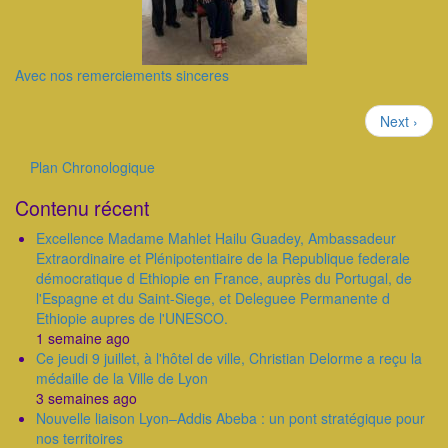
Avec nos remerciements sinceres
Pagination
Page
Next ›
suivante
Plan Chronologique
Outils
Contenu récent
Excellence Madame Mahlet Hailu Guadey, Ambassadeur
Extraordinaire et Plénipotentiaire de la Republique federale
démocratique d Ethiopie en France, auprès du Portugal, de
l'Espagne et du Saint-Siege, et Deleguee Permanente d
Ethiopie aupres de l'UNESCO.
1 semaine ago
Ce jeudi 9 juillet, à l'hôtel de ville, Christian Delorme a reçu la
médaille de la Ville de Lyon
3 semaines ago
Nouvelle liaison Lyon–Addis Abeba : un pont stratégique pour
nos territoires