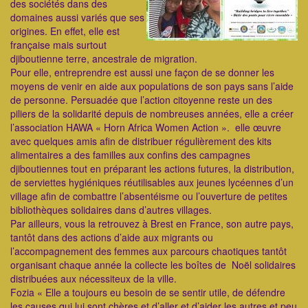
des sociétés dans des
domaines aussi variés que ses
origines. En effet, elle est
française mais surtout
djiboutienne terre, ancestrale de migration.
Pour elle, entreprendre est aussi une façon de se donner les
moyens de venir en aide aux populations de son pays sans l’aide
de personne. Persuadée que l’action citoyenne reste un des
piliers de la solidarité depuis de nombreuses années, elle a créer
l’association HAWA « Horn Africa Women Action ». elle œuvre
avec quelques amis afin de distribuer régulièrement des kits
alimentaires a des familles aux confins des campagnes
djiboutiennes tout en préparant les actions futures, la distribution,
de serviettes hygiéniques réutilisables aux jeunes lycéennes d’un
village afin de combattre l’absentéisme ou l’ouverture de petites
bibliothèques solidaires dans d’autres villages.
Par ailleurs, vous la retrouvez à Brest en France, son autre pays,
tantôt dans des actions d’aide aux migrants ou
l’accompagnement des femmes aux parcours chaotiques tantôt
organisant chaque année la collecte les boîtes de Noël solidaires
distribuées aux nécessiteux de la ville.
Fozia « Elle a toujours eu besoin de se sentir utile, de défendre
les causes qui lui sont chères et d’aller et d’aider les autres et peu