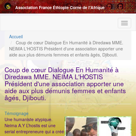
Aller
Association France Éthiopie Corne de l'Afrique
au
contenu
principal
Toggl
naviga
Accueil
Coup de cœur Dialogue En Humanité à Diredawa MME.
NEIMA L'HOSTIS Président d'une association apporter une
aide aux plus démunis femmes et enfants âgés, Djibouti.
Coup de cœur Dialogue En Humanité à
Diredawa MME. NEIMA L'HOSTIS
Président d'une association apporter une
aide aux plus démunis femmes et enfants
âgés, Djibouti.
Catégorie
Témoignage
ImageenAvant
Une humaniste atypique.
Neima A.Y L’hostis est une
serial entrepreneure qui a créé