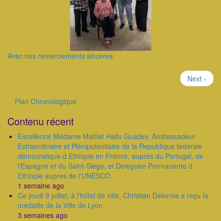
Avec nos remerciements sinceres
Pagination
Page
Next ›
suivante
Plan Chronologique
Outils
Contenu récent
Excellence Madame Mahlet Hailu Guadey, Ambassadeur
Extraordinaire et Plénipotentiaire de la Republique federale
démocratique d Ethiopie en France, auprès du Portugal, de
l'Espagne et du Saint-Siege, et Deleguee Permanente d
Ethiopie aupres de l'UNESCO.
1 semaine ago
Ce jeudi 9 juillet, à l'hôtel de ville, Christian Delorme a reçu la
médaille de la Ville de Lyon
3 semaines ago