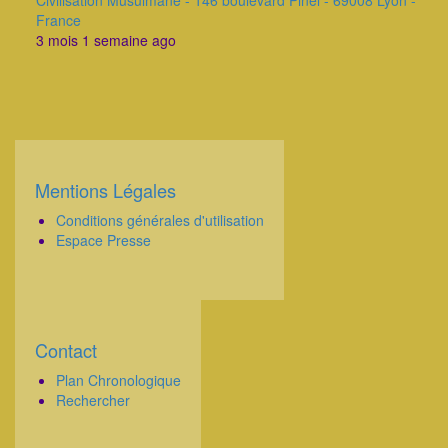
Civilisation Musulmane - 146 boulevard Pinel - 69008 Lyon -
France
3 mois 1 semaine ago
Mentions Légales
Corps
Conditions générales d'utilisation
Espace Presse
Contact
Corps
Plan Chronologique
Rechercher