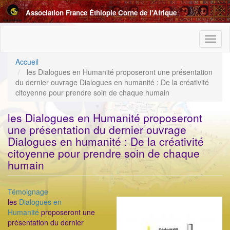
Aller
Association France Éthiopie Corne de l'Afrique
au
contenu
principal
Toggl
naviga
Accueil
les Dialogues en Humanité proposeront une présentation
du dernier ouvrage Dialogues en humanité : De la créativité
citoyenne pour prendre soin de chaque humain
les Dialogues en Humanité proposeront
une présentation du dernier ouvrage
Dialogues en humanité : De la créativité
citoyenne pour prendre soin de chaque
humain
Catégorie
Témoignage
ImageenAvant
les
Dialogues en
Humanité
proposeront une
présentation du dernier