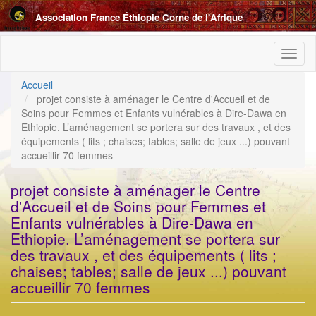
Aller
Association France Éthiopie Corne de l'Afrique
au
contenu
principal
Toggl
naviga
Accueil
projet consiste à aménager le Centre d'Accueil et de
Soins pour Femmes et Enfants vulnérables à Dire-Dawa en
Ethiopie. L’aménagement se portera sur des travaux , et des
équipements ( lits ; chaises; tables; salle de jeux ...) pouvant
accueillir 70 femmes
projet consiste à aménager le Centre
d'Accueil et de Soins pour Femmes et
Enfants vulnérables à Dire-Dawa en
Ethiopie. L’aménagement se portera sur
des travaux , et des équipements ( lits ;
chaises; tables; salle de jeux ...) pouvant
accueillir 70 femmes