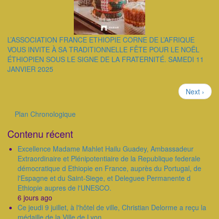
L’ASSOCIATION FRANCE ETHIOPIE CORNE DE L’AFRIQUE
VOUS INVITE À SA TRADITIONNELLE FÊTE POUR LE NOËL
ÉTHIOPIEN SOUS LE SIGNE DE LA FRATERNITÉ. SAMEDI 11
JANVIER 2025
Pagination
Page
Next ›
suivante
Plan Chronologique
Outils
Contenu récent
Excellence Madame Mahlet Hailu Guadey, Ambassadeur
Extraordinaire et Plénipotentiaire de la Republique federale
démocratique d Ethiopie en France, auprès du Portugal, de
l'Espagne et du Saint-Siege, et Deleguee Permanente d
Ethiopie aupres de l'UNESCO.
6 jours ago
Ce jeudi 9 juillet, à l'hôtel de ville, Christian Delorme a reçu la
médaille de la Ville de Lyon