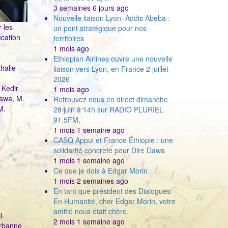
3 semaines 6 jours ago
Nouvelle liaison Lyon–Addis Abeba :
 les
un pont stratégique pour nos
ucation
territoires
1 mois ago
Ethiopian Airlines ouvre une nouvelle
halie
liaison vers Lyon, en France 2 juillet
2026
 Kedir
1 mois ago
Dawa, M.
Retrouvez nous en direct dimanche
M.
28 juin à 14h sur RADIO PLURIEL
91.5FM,
1 mois 1 semaine ago
CASQ Appui et France Éthiopie : une
solidarité concrète pour Dire Dawa
1 mois 1 semaine ago
Ce que je dois à Edgar Morin
1 mois 2 semaines ago
En tant que président des Dialogues
En Humanité, cher Edgar Morin, votre
amitié nous était chère.
l
2 mois 1 semaine ago
urbanne