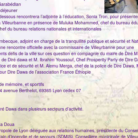
Garabédian
 déjeuner
dessous rencontrera l’adjointe à l’éducation, Sonia Tron, pour présenter
ion à Villeurbanne en présence de Muluka Mohammed, chef du bureau éd
ef du bureau relations nationales et internationales
cque, adjoint en charge de la tranquillité publique et sécurité et Nat
une rencontre officielle avec la commissaire de Villeurbanne pour une
rents défis de la ville sur ces question en compagnie du maire de Diré M
de Diré dawa et M. Ibrahim Youssouf, Chef Prosperity Party de Dire 
ce et de sécurité et M. Alemu Merga, chef de la police de Dire Dawa, 
pour Dire Dawa de l’association France Éthiopie
 de mémoire, et sportifs
14 avenue Berthelot, 69365 Lyon cedex 07
iré Dawa dans plusieurs secteurs d’activité.
la Doua
ropole de Lyon déléguée aux relations humaines, présidente du Consei
tain d’incendie et de secours (SDMIS), Conseillère municipale de Ville