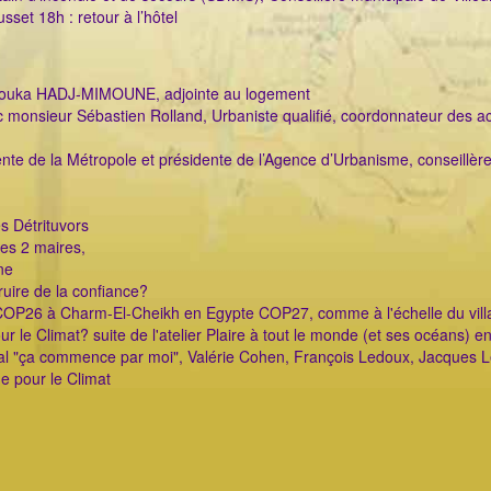
sset 18h : retour à l’hôtel
louka HADJ-MIMOUNE, adjointe au logement
 monsieur Sébastien Rolland, Urbaniste qualifié, coordonnateur des act
ente de la Métropole et présidente de l’Agence d’Urbanisme, conseillèr
s Détrituvors
les 2 maires,
ne
ire de la confiance?
w COP26 à Charm-El-Cheikh en Egypte COP27, comme à l'échelle du vill
r le Climat? suite de l'atelier Plaire à tout le monde (et ses océans) e
 Vidal "ça commence par moi", Valérie Cohen, François Ledoux, Jacques 
e pour le Climat