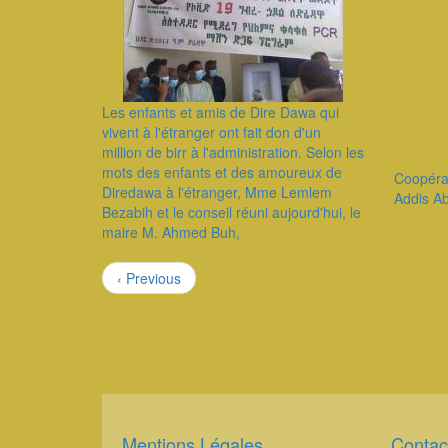
Les enfants et amis de Dire Dawa qui
vivent à l'étranger ont fait don d'un
million de birr à l'administration. Selon les
mots des enfants et des amoureux de
Coopérat
Diredawa à l'étranger, Mme Lemlem
Addis A
Bezabih et le conseil réuni aujourd'hui, le
maire M. Ahmed Buh,
Pagination
Page
‹ Previous
précédente
Mentions Légales
Contac
Corps
Corps