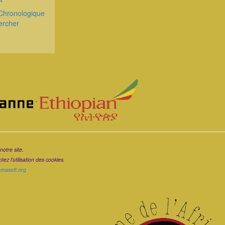
Chronologique
ercher
.
notre site.
ez l'utilisation des cookies.
ramasoft.org