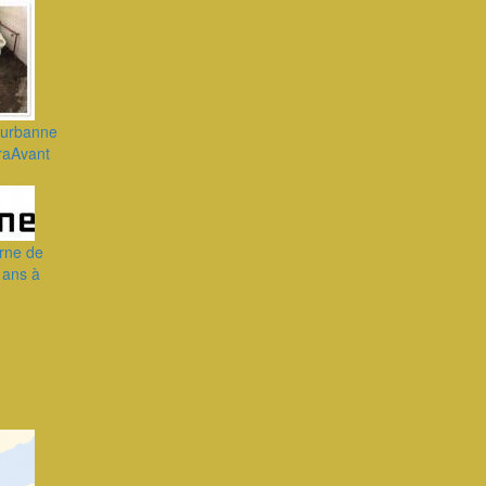
leurbanne
oraAvant
orne de
 ans à