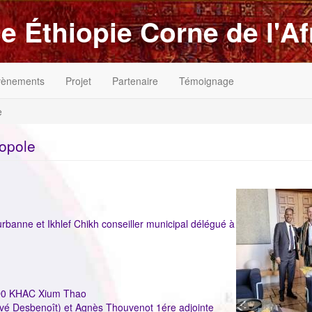
e Éthiopie Corne de l'Af
vènements
Projet
Partenaire
Témoignage
e
ropole
ImageenAvant
urbanne et Ikhlef Chikh conseiller municipal délégué à
 D0 KHAC Xium Thao
ervé Desbenoît) et Agnès Thouvenot 1ére adjointe