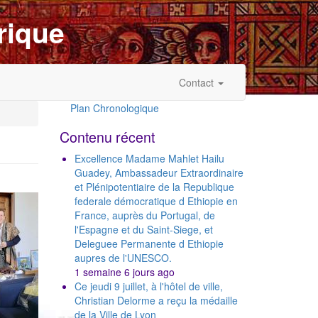
rique
Contact
Plan Chronologique
Outils
Contenu récent
Excellence Madame Mahlet Hailu
Guadey, Ambassadeur Extraordinaire
et Plénipotentiaire de la Republique
federale démocratique d Ethiopie en
France, auprès du Portugal, de
l'Espagne et du Saint-Siege, et
Deleguee Permanente d Ethiopie
aupres de l'UNESCO.
1 semaine 6 jours ago
Ce jeudi 9 juillet, à l'hôtel de ville,
Christian Delorme a reçu la médaille
de la Ville de Lyon