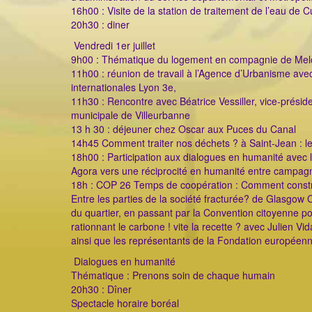
16h00 : Visite de la station de traitement de l’eau de Cu
20h30 : diner
Vendredi 1er juillet
9h00 : Thématique du logement en compagnie de Me
11h00 : réunion de travail à l’Agence d’Urbanisme avec
internationales Lyon 3e,
11h30 : Rencontre avec Béatrice Vessiller, vice-présid
municipale de Villeurbanne
13 h 30 : déjeuner chez Oscar aux Puces du Canal
14h45 Comment traiter nos déchets ? à Saint-Jean : le
18h00 : Participation aux dialogues en humanité avec 
Agora vers une réciprocité en humanité entre campag
18h : COP 26 Temps de coopération : Comment constru
Entre les parties de la société fracturée? de Glasgo
du quartier, en passant par la Convention citoyenne pou
rationnant le carbone ! vite la recette ? avec Julien
ainsi que les représentants de la Fondation européenn
Dialogues en humanité
Thématique : Prenons soin de chaque humain
20h30 : Dîner
Spectacle horaire boréal