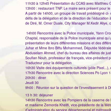
11h30 à 12h45 Présentation du CCAS avec Matthieu 
13h00 : restaurant TNP. Le maire sera présent pour le
A partir de 14h00, un groupe de travail prédésigné ci- 
défis de la délégation et de la direction de l’éducat
de Diré, M. Omer Duale, City Manager M.Kedir Aliye, ch
14h00 Rencontre avec la Police municipale, Yann Crombe
Chaptal, responsable de la Police municipale ainsi qu’
présentation de leurs différentes missions et des diffé
Juhar et Mme Ibro Biftu Mohammed, Députée fédérale 
Abduselam Ahmed, chef du bureau des affaires de justi
Soufian Nouh, professeur de français, vice-président 
Traducteur pour la délégation
16h30 Visite des équipements culturels (pôle Pixel...),
17h30 Rencontre avec la direction Sciences Po Lyon 
20h30 : diner
Jeudi 30
9h00 : Réunion sur la question de l’investissement à D
13 h 30: déjeuner
14h30 Rencontre avec les Pompiers de la caserne de 
et madame Zemorda Khelifi, vice-présidente de la Mét
d’administration du service départemental et métropoli